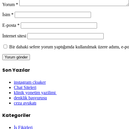
Yorum
*
İsim
*
E-posta
*
İnternet sitesi
Bir dahaki sefere yorum yaptığımda kullanılmak üzere adımı, e-pos
Son Yazılar
instagram cloaker
Chat Siteleri
klinik yonetim yazilimi
denklik başvurusu
ceza avukatı
Kategoriler
İş Fikirleri