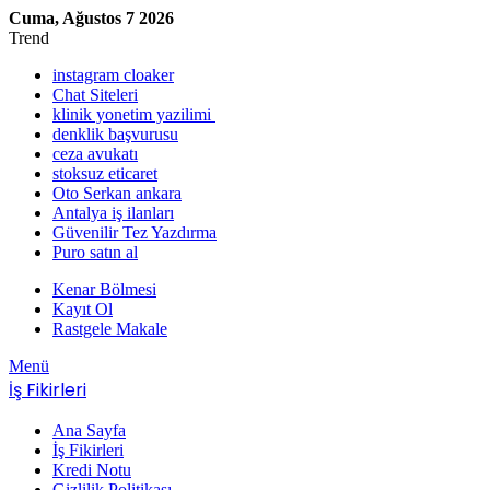
Cuma, Ağustos 7 2026
Trend
instagram cloaker
Chat Siteleri
klinik yonetim yazilimi
denklik başvurusu
ceza avukatı
stoksuz eticaret
Oto Serkan ankara
Antalya iş ilanları
Güvenilir Tez Yazdırma
Puro satın al
Kenar Bölmesi
Kayıt Ol
Rastgele Makale
Menü
İş Fikirleri
Ana Sayfa
İş Fikirleri
Kredi Notu
Gizlilik Politikası