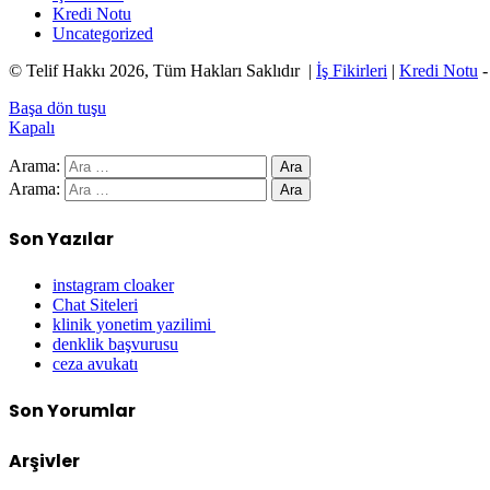
Kredi Notu
Uncategorized
© Telif Hakkı 2026, Tüm Hakları Saklıdır |
İş Fikirleri
|
Kredi Notu
Başa dön tuşu
Kapalı
Arama:
Arama:
Son Yazılar
instagram cloaker
Chat Siteleri
klinik yonetim yazilimi
denklik başvurusu
ceza avukatı
Son Yorumlar
Arşivler