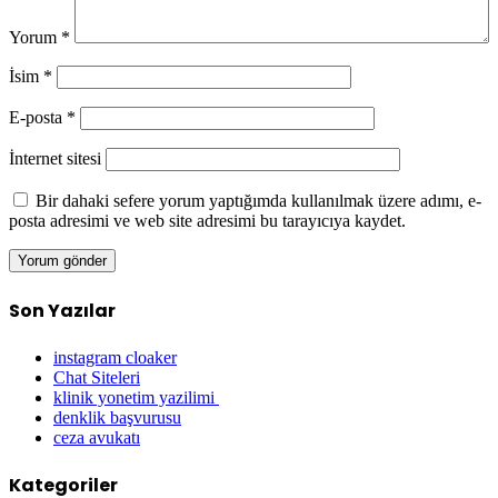
Yorum
*
İsim
*
E-posta
*
İnternet sitesi
Bir dahaki sefere yorum yaptığımda kullanılmak üzere adımı, e-
posta adresimi ve web site adresimi bu tarayıcıya kaydet.
Son Yazılar
instagram cloaker
Chat Siteleri
klinik yonetim yazilimi
denklik başvurusu
ceza avukatı
Kategoriler