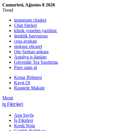
Cumartesi, Ağustos 8 2026
Trend
instagram cloaker
Chat Siteleri
klinik yonetim yazilimi
denklik başvurusu
ceza avukatı
stoksuz eticaret
Oto Serkan ankara
Antalya iş ilanları
Güvenilir Tez Yazdırma
Puro satın al
Kenar Bölmesi
Kayıt Ol
Rastgele Makale
Menü
İş Fikirleri
Ana Sayfa
İş Fikirleri
Kredi Notu
Gizlilik Politikası