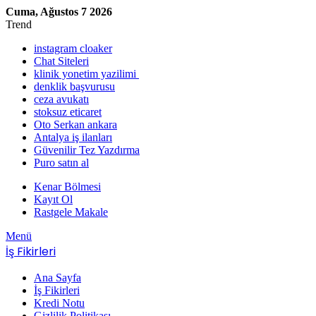
Cuma, Ağustos 7 2026
Trend
instagram cloaker
Chat Siteleri
klinik yonetim yazilimi
denklik başvurusu
ceza avukatı
stoksuz eticaret
Oto Serkan ankara
Antalya iş ilanları
Güvenilir Tez Yazdırma
Puro satın al
Kenar Bölmesi
Kayıt Ol
Rastgele Makale
Menü
İş Fikirleri
Ana Sayfa
İş Fikirleri
Kredi Notu
Gizlilik Politikası