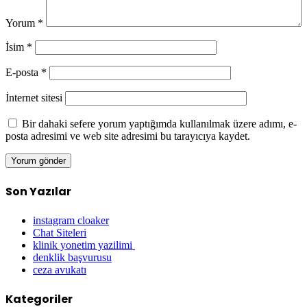
Yorum
*
İsim
*
E-posta
*
İnternet sitesi
Bir dahaki sefere yorum yaptığımda kullanılmak üzere adımı, e-
posta adresimi ve web site adresimi bu tarayıcıya kaydet.
Son Yazılar
instagram cloaker
Chat Siteleri
klinik yonetim yazilimi
denklik başvurusu
ceza avukatı
Kategoriler