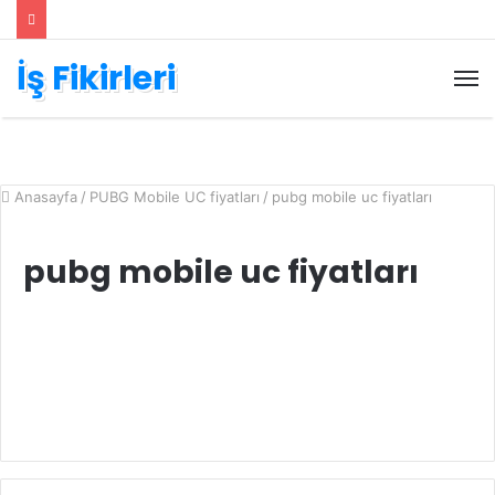
İş Fikirleri
M
Anasayfa
/
PUBG Mobile UC fiyatları
/
pubg mobile uc fiyatları
pubg mobile uc fiyatları