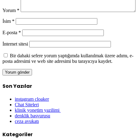
Yorum
*
İsim
*
E-posta
*
İnternet sitesi
Bir dahaki sefere yorum yaptığımda kullanılmak üzere adımı, e-
posta adresimi ve web site adresimi bu tarayıcıya kaydet.
Son Yazılar
instagram cloaker
Chat Siteleri
klinik yonetim yazilimi
denklik başvurusu
ceza avukatı
Kategoriler