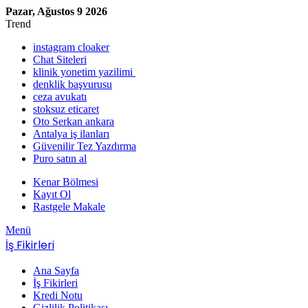
Pazar, Ağustos 9 2026
Trend
instagram cloaker
Chat Siteleri
klinik yonetim yazilimi
denklik başvurusu
ceza avukatı
stoksuz eticaret
Oto Serkan ankara
Antalya iş ilanları
Güvenilir Tez Yazdırma
Puro satın al
Kenar Bölmesi
Kayıt Ol
Rastgele Makale
Menü
İş Fikirleri
Ana Sayfa
İş Fikirleri
Kredi Notu
Gizlilik Politikası