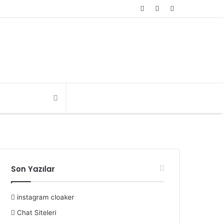
Rastgele
Kayıt
Kenar
Makale
Ol
Bölmesi
Son Yazılar
instagram cloaker
Chat Siteleri