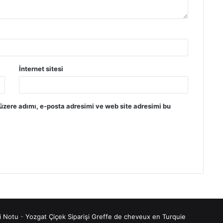
İnternet sitesi
üzere adımı, e-posta adresimi ve web site adresimi bu
i Notu
-
Yozgat Çiçek Siparişi
Greffe de cheveux en Turquie