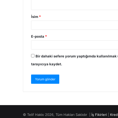
İsim
*
E-posta
*
Bir dahaki sefere yorum yaptığımda kullanılmak 
tarayıcıya kaydet.
© Telif Hakkı 2026, Tüm Hakları Saklıdır |
İş Fikirleri
|
Kred