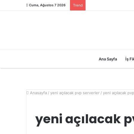
Cuma, Ağustos 7 2026
Trend
Ana Sayfa
İş Fik
Anasayfa
/
yeni açılacak pvp serverler
/
yeni açılacak pvp
yeni açılacak p