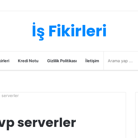
İş Fikirleri
irleri
Kredi Notu
Gizlilik Politikası
İletişim
 serverler
vp serverler