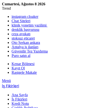
Cumartesi, Ağustos 8 2026
Trend
instagram cloaker
Chat Siteleri
klinik yonetim yazilimi
denklik başvurusu
ceza avukatı
stoksuz eticaret
Oto Serkan ankara
Antalya iş ilanları
Güvenilir Tez Yazdırma
Puro satın al
Kenar Bölmesi
Kayıt Ol
Rastgele Makale
Menü
İş Fikirleri
Ana Sayfa
İş Fikirleri
Kredi Notu
Gizlilik Politikası