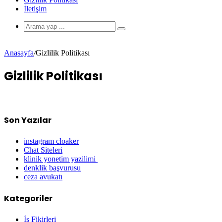
İletişim
Anasayfa
/
Gizlilik Politikası
Gizlilik Politikası
Son Yazılar
instagram cloaker
Chat Siteleri
klinik yonetim yazilimi
denklik başvurusu
ceza avukatı
Kategoriler
İş Fikirleri