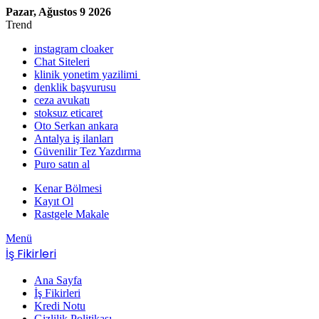
Pazar, Ağustos 9 2026
Trend
instagram cloaker
Chat Siteleri
klinik yonetim yazilimi
denklik başvurusu
ceza avukatı
stoksuz eticaret
Oto Serkan ankara
Antalya iş ilanları
Güvenilir Tez Yazdırma
Puro satın al
Kenar Bölmesi
Kayıt Ol
Rastgele Makale
Menü
İş Fikirleri
Ana Sayfa
İş Fikirleri
Kredi Notu
Gizlilik Politikası