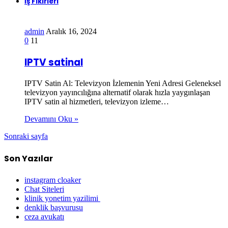
İş Fikirleri
admin
Aralık 16, 2024
0
11
IPTV satinal
IPTV Satin Al: Televizyon İzlemenin Yeni Adresi Geleneksel
televizyon yayıncılığına alternatif olarak hızla yaygınlaşan
IPTV satin al hizmetleri, televizyon izleme…
Devamını Oku »
Sonraki sayfa
Son Yazılar
instagram cloaker
Chat Siteleri
klinik yonetim yazilimi
denklik başvurusu
ceza avukatı