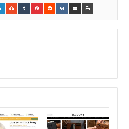
LinkedIn
StumbleUpon
Tumblr
Pinterest
Reddit
VKontakte
E-Posta ile paylaş
Yazdır