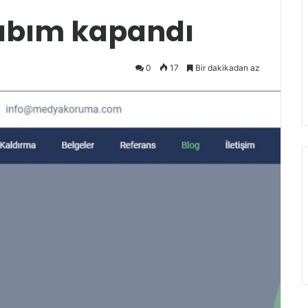
abım kapandı
0
17
Bir dakikadan az