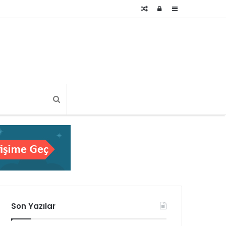
Rastgele
Kayıt
Kenar
Makale
Ol
Bölmesi
Son Yazılar