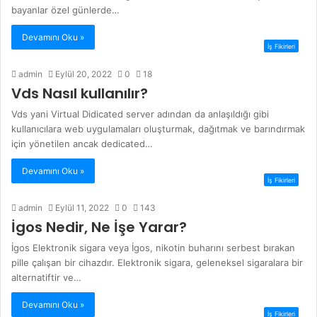
bayanlar özel günlerde…
Devamını Oku »
İş Fikirleri
admin
Eylül 20, 2022
0
18
Vds Nasıl kullanılır?
Vds yani Virtual Didicated server adından da anlaşıldığı gibi
kullanıcılara web uygulamaları oluşturmak, dağıtmak ve barındırmak
için yönetilen ancak dedicated…
Devamını Oku »
İş Fikirleri
admin
Eylül 11, 2022
0
143
İgos Nedir, Ne İşe Yarar?
İgos Elektronik sigara veya İgos, nikotin buharını serbest bırakan
pille çalışan bir cihazdır. Elektronik sigara, geleneksel sigaralara bir
alternatiftir ve…
Devamını Oku »
İş Fikirleri