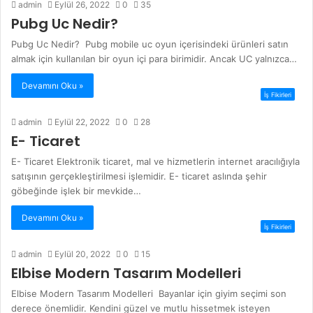
admin
Eylül 26, 2022
0
35
Pubg Uc Nedir?
Pubg Uc Nedir? Pubg mobile uc oyun içerisindeki ürünleri satın
almak için kullanılan bir oyun içi para birimidir. Ancak UC yalnızca…
Devamını Oku »
İş Fikirleri
admin
Eylül 22, 2022
0
28
E- Ticaret
E- Ticaret Elektronik ticaret, mal ve hizmetlerin internet aracılığıyla
satışının gerçekleştirilmesi işlemidir. E- ticaret aslında şehir
göbeğinde işlek bir mevkide…
Devamını Oku »
İş Fikirleri
admin
Eylül 20, 2022
0
15
Elbise Modern Tasarım Modelleri
Elbise Modern Tasarım Modelleri Bayanlar için giyim seçimi son
derece önemlidir. Kendini güzel ve mutlu hissetmek isteyen