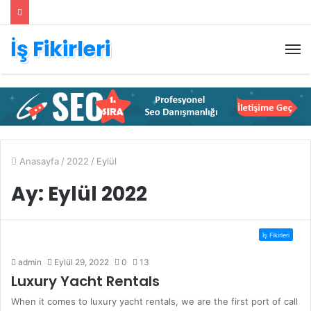
İş Fikirleri
M
Anasayfa
/
2022
/
Eylül
Ay:
Eylül 2022
İş Fikirleri
admin
Eylül 29, 2022
0
13
Luxury Yacht Rentals
When it comes to luxury yacht rentals, we are the first port of call