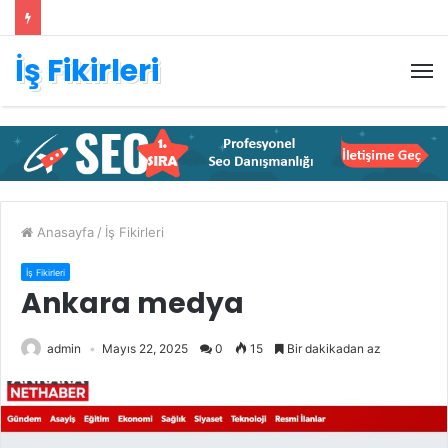
İş Fikirleri
M
Anasayfa
/
İş Fikirleri
İş Fikirleri
Ankara medya
admin
Mayıs 22, 2025
0
15
Bir dakikadan az