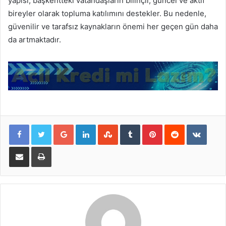
yapısı, başkentteki vatandaşların bilinçli, güncel ve aktif
bireyler olarak topluma katılımını destekler. Bu nedenle,
güvenilir ve tarafsız kaynakların önemi her geçen gün daha
da artmaktadır.
Google+
LinkedIn
StumbleUpon
Tumblr
Pinterest
Reddit
VKont
E-Posta ile paylaş
Yazdır