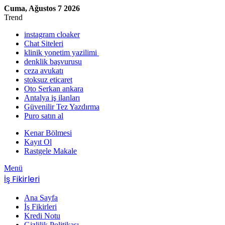
Cuma, Ağustos 7 2026
Trend
instagram cloaker
Chat Siteleri
klinik yonetim yazilimi
denklik başvurusu
ceza avukatı
stoksuz eticaret
Oto Serkan ankara
Antalya iş ilanları
Güvenilir Tez Yazdırma
Puro satın al
Kenar Bölmesi
Kayıt Ol
Rastgele Makale
Menü
İş Fikirleri
Ana Sayfa
İş Fikirleri
Kredi Notu
Gizlilik Politikası