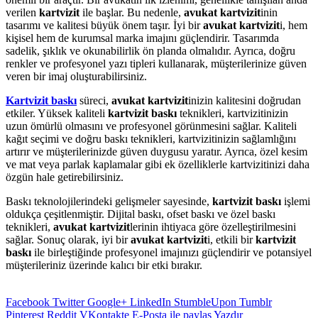
verilen
kartvizit
ile başlar. Bu nedenle,
avukat kartvizit
inin
tasarımı ve kalitesi büyük önem taşır. İyi bir
avukat kartvizit
i, hem
kişisel hem de kurumsal marka imajını güçlendirir. Tasarımda
sadelik, şıklık ve okunabilirlik ön planda olmalıdır. Ayrıca, doğru
renkler ve profesyonel yazı tipleri kullanarak, müşterilerinize güven
veren bir imaj oluşturabilirsiniz.
Kartvizit baskı
süreci,
avukat kartvizit
inizin kalitesini doğrudan
etkiler. Yüksek kaliteli
kartvizit baskı
teknikleri, kartvizitinizin
uzun ömürlü olmasını ve profesyonel görünmesini sağlar. Kaliteli
kağıt seçimi ve doğru baskı teknikleri, kartvizitinizin sağlamlığını
artırır ve müşterilerinizde güven duygusu yaratır. Ayrıca, özel kesim
ve mat veya parlak kaplamalar gibi ek özelliklerle kartvizitinizi daha
özgün hale getirebilirsiniz.
Baskı teknolojilerindeki gelişmeler sayesinde,
kartvizit baskı
işlemi
oldukça çeşitlenmiştir. Dijital baskı, ofset baskı ve özel baskı
teknikleri,
avukat kartvizit
lerinin ihtiyaca göre özelleştirilmesini
sağlar. Sonuç olarak, iyi bir
avukat kartvizit
i, etkili bir
kartvizit
baskı
ile birleştiğinde profesyonel imajınızı güçlendirir ve potansiyel
müşterileriniz üzerinde kalıcı bir etki bırakır.
Facebook
Twitter
Google+
LinkedIn
StumbleUpon
Tumblr
Pinterest
Reddit
VKontakte
E-Posta ile paylaş
Yazdır