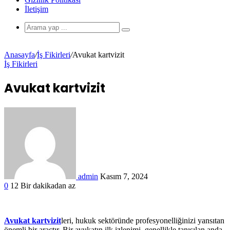
İletişim
Anasayfa
/
İş Fikirleri
/
Avukat kartvizit
İş Fikirleri
Avukat kartvizit
admin
Kasım 7, 2024
0
12
Bir dakikadan az
Avukat kartvizit
leri, hukuk sektöründe profesyonelliğinizi yansıtan
önemli bir araçtır. Bir avukatın ilk izlenimi, genellikle tanışılan anda