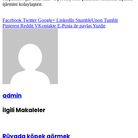
işlemini kolaylaştırır.
Facebook
Twitter
Google+
LinkedIn
StumbleUpon
Tumblr
Pinterest
Reddit
VKontakte
E-Posta ile paylaş
Yazdır
admin
İlgili Makaleler
Rüyada köpek görmek