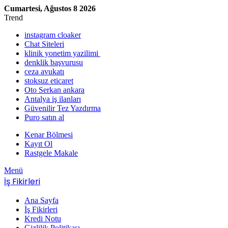
Cumartesi, Ağustos 8 2026
Trend
instagram cloaker
Chat Siteleri
klinik yonetim yazilimi
denklik başvurusu
ceza avukatı
stoksuz eticaret
Oto Serkan ankara
Antalya iş ilanları
Güvenilir Tez Yazdırma
Puro satın al
Kenar Bölmesi
Kayıt Ol
Rastgele Makale
Menü
İş Fikirleri
Ana Sayfa
İş Fikirleri
Kredi Notu
Gizlilik Politikası