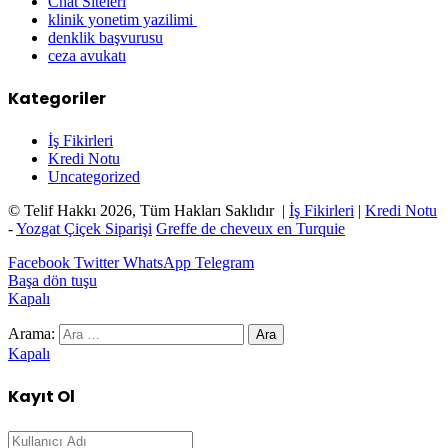
Chat Siteleri
klinik yonetim yazilimi
denklik başvurusu
ceza avukatı
Kategoriler
İş Fikirleri
Kredi Notu
Uncategorized
© Telif Hakkı 2026, Tüm Hakları Saklıdır |
İş Fikirleri
|
Kredi Notu
-
Yozgat Çiçek Siparişi
Greffe de cheveux en Turquie
Facebook
Twitter
WhatsApp
Telegram
Başa dön tuşu
Kapalı
Arama:
Kapalı
Kayıt Ol