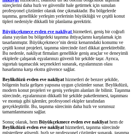
süreçlerini daha hızlı ve güvenilir hale getirmek için sunulan
profesyonel çözümler olarak öne çıkmaktadır. Bu bölgelerde
taşınma, genellikle yerleşim yerlerinin büyüklüğü ve çeşitli konut
tipleri nedeniyle dikkatli bir planlama gerektirir.
Büyükçekmece evden eve nakliyat
hizmetleri, geniş bir coğrafi
alana yayılan bu bölgedeki taşınma ihtiyaçlarını karşılamak için
tasarlanmıştır. Büyükçekmece’nin deniz kenarındaki konumu ve
çeşitli konut projeleri, taşınma sürecinde özel dikkat gerektirebilir.
Bu nedenle, nakliyat firmaları genellikle geniş araçlar ve deneyimli
ekiplerle çalışarak eşyalarınızı güvenli bir şekilde taşır. Ayrıca,
sigortalı taşımacılık seçenekleri sunarak, eşyalarınızın olası
hasarlarına karşı ekstra güvence sağlar.
Beylikdüzü evden eve nakliyat
hizmetleri de benzer şekilde,
bölgenin hızla gelişen yapısına uygun çözümler sunar. Beylikdüzü,
modern konut projeleri ve geniş yerleşim alanları ile bilinir. Taşınma
sürecinde, eşyalarınızın dikkatli bir şekilde paketlenmesi, taşınması
ve montajı gibi işlemler, profesyonel ekipler tarafından
gerçekleştirilir. Bu, taşınma sürecinin daha hızlı ve sorunsuz
tamamlanmasını sağlar.
Sonuç olarak, hem
Büyükçekmece evden eve nakliyat
hem de
Beylikdüzü evden eve nakliyat
hizmetleri, taşınma sürecinde
müşterilere güvenli, hızlı ve profesyonel çözümler sunarak, taşınma