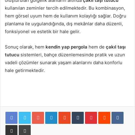
oluşturulan gölgelik alanların altında
çakıl taşı tutucu
kullanılan zeminler tercih edilmektedir. Bu kombinasyon,
hem görsel uyum hem de kullanım kolaylığı sağlar. Doğru
planlama ile uygulandığında, dış mekânlar daha düzenli,
fonksiyonel ve estetik bir hale gelir.
Sonuç olarak, hem
kendin yap pergola
hem de
çakıl taşı
tutucu
sistemleri, bahçe düzenlemesinde pratik ve uzun
vadeli çözümler sunarak yaşam alanlarını daha konforlu
hale getirmektedir.
Google+
LinkedIn
StumbleUpon
Tumblr
Pinterest
Reddit
VKont
E-Posta ile paylaş
Yazdır