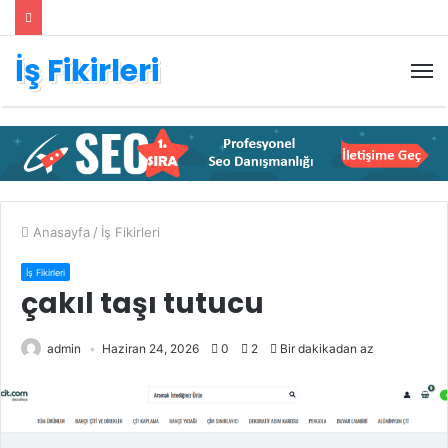
İş Fikirleri
M
Anasayfa
/
İş Fikirleri
İş Fikirleri
çakıl taşı tutucu
admin
Haziran 24, 2026
0
2
Bir dakikadan az