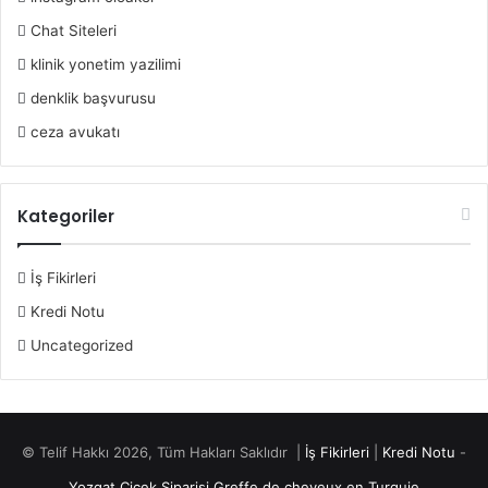
Chat Siteleri
klinik yonetim yazilimi
denklik başvurusu
ceza avukatı
Kategoriler
İş Fikirleri
Kredi Notu
Uncategorized
© Telif Hakkı 2026, Tüm Hakları Saklıdır |
İş Fikirleri
|
Kredi Notu
-
Yozgat Çiçek Siparişi
Greffe de cheveux en Turquie