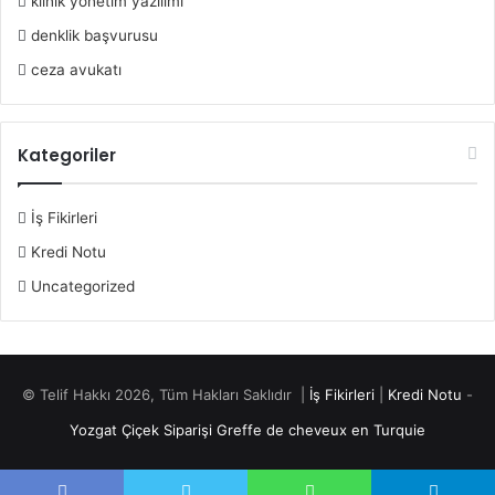
klinik yonetim yazilimi
denklik başvurusu
ceza avukatı
Kategoriler
İş Fikirleri
Kredi Notu
Uncategorized
© Telif Hakkı 2026, Tüm Hakları Saklıdır |
İş Fikirleri
|
Kredi Notu
-
Yozgat Çiçek Siparişi
Greffe de cheveux en Turquie