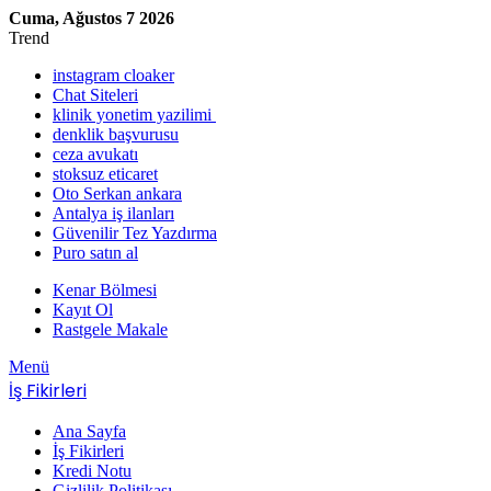
Cuma, Ağustos 7 2026
Trend
instagram cloaker
Chat Siteleri
klinik yonetim yazilimi
denklik başvurusu
ceza avukatı
stoksuz eticaret
Oto Serkan ankara
Antalya iş ilanları
Güvenilir Tez Yazdırma
Puro satın al
Kenar Bölmesi
Kayıt Ol
Rastgele Makale
Menü
İş Fikirleri
Ana Sayfa
İş Fikirleri
Kredi Notu
Gizlilik Politikası