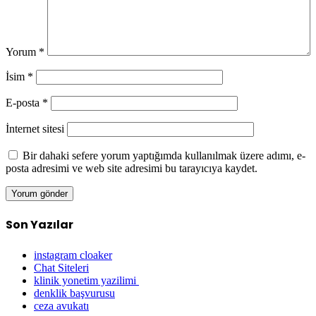
Yorum
*
İsim
*
E-posta
*
İnternet sitesi
Bir dahaki sefere yorum yaptığımda kullanılmak üzere adımı, e-
posta adresimi ve web site adresimi bu tarayıcıya kaydet.
Son Yazılar
instagram cloaker
Chat Siteleri
klinik yonetim yazilimi
denklik başvurusu
ceza avukatı