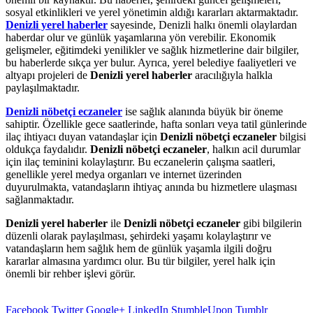
sosyal etkinlikleri ve yerel yönetimin aldığı kararları aktarmaktadır.
Denizli yerel haberler
sayesinde, Denizli halkı önemli olaylardan
haberdar olur ve günlük yaşamlarına yön verebilir. Ekonomik
gelişmeler, eğitimdeki yenilikler ve sağlık hizmetlerine dair bilgiler,
bu haberlerde sıkça yer bulur. Ayrıca, yerel belediye faaliyetleri ve
altyapı projeleri de
Denizli yerel haberler
aracılığıyla halkla
paylaşılmaktadır.
Denizli nöbetçi eczaneler
ise sağlık alanında büyük bir öneme
sahiptir. Özellikle gece saatlerinde, hafta sonları veya tatil günlerinde
ilaç ihtiyacı duyan vatandaşlar için
Denizli nöbetçi eczaneler
bilgisi
oldukça faydalıdır.
Denizli nöbetçi eczaneler
, halkın acil durumlar
için ilaç teminini kolaylaştırır. Bu eczanelerin çalışma saatleri,
genellikle yerel medya organları ve internet üzerinden
duyurulmakta, vatandaşların ihtiyaç anında bu hizmetlere ulaşması
sağlanmaktadır.
Denizli yerel haberler
ile
Denizli nöbetçi eczaneler
gibi bilgilerin
düzenli olarak paylaşılması, şehirdeki yaşamı kolaylaştırır ve
vatandaşların hem sağlık hem de günlük yaşamla ilgili doğru
kararlar almasına yardımcı olur. Bu tür bilgiler, yerel halk için
önemli bir rehber işlevi görür.
Facebook
Twitter
Google+
LinkedIn
StumbleUpon
Tumblr