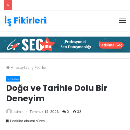
İş Fikirleri
M
Anasayfa
/
İş Fikirleri
İş Fikirleri
Doğa ve Tarihle Dolu Bir
Deneyim
admin
Temmuz 14, 2023
0
33
1 dakika okuma süresi