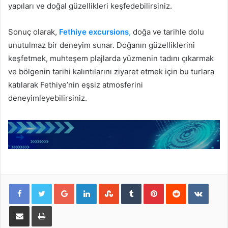
yapıları ve doğal güzellikleri keşfedebilirsiniz.
Sonuç olarak,
Fethiye excursions
,
doğa ve tarihle dolu
unutulmaz bir deneyim sunar. Doğanın güzelliklerini
keşfetmek, muhteşem plajlarda yüzmenin tadını çıkarmak
ve bölgenin tarihi kalıntılarını ziyaret etmek için bu turlara
katılarak Fethiye’nin eşsiz atmosferini
deneyimleyebilirsiniz.
Google+
LinkedIn
StumbleUpon
Tumblr
Pinterest
Reddit
VKont
E-Posta ile paylaş
Yazdır