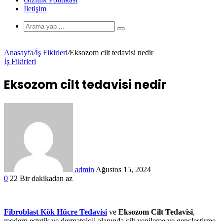
İletişim
Anasayfa
/
İş Fikirleri
/
Eksozom cilt tedavisi nedir
İş Fikirleri
Eksozom cilt tedavisi nedir
admin
Ağustos 15, 2024
0
22
Bir dakikadan az
Fibroblast Kök Hücre Tedavisi
ve
Eksozom Cilt Tedavisi
,
modern estetik ve dermatoloji alanında cilt yenileme ve gençleştirme