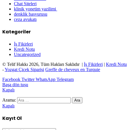
Chat Siteleri
klinik yonetim yazilimi
denklik başvurusu
ceza avukatı
Kategoriler
İş Fikirleri
Kredi Notu
Uncategorized
© Telif Hakkı 2026, Tüm Hakları Saklıdır |
İş Fikirleri
|
Kredi Notu
-
Yozgat Çiçek Siparişi
Greffe de cheveux en Turquie
Facebook
Twitter
WhatsApp
Telegram
Başa dön tuşu
Kapalı
Arama:
Kapalı
Kayıt Ol