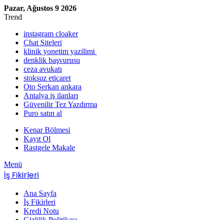
Pazar, Ağustos 9 2026
Trend
instagram cloaker
Chat Siteleri
klinik yonetim yazilimi
denklik başvurusu
ceza avukatı
stoksuz eticaret
Oto Serkan ankara
Antalya iş ilanları
Güvenilir Tez Yazdırma
Puro satın al
Kenar Bölmesi
Kayıt Ol
Rastgele Makale
Menü
İş Fikirleri
Ana Sayfa
İş Fikirleri
Kredi Notu
Gizlilik Politikası