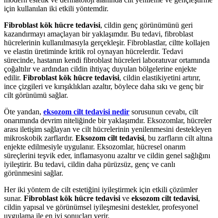
için kullanılan iki etkili yöntemdir.
Fibroblast kök hücre tedavisi
, cildin genç görünümünü geri
kazandırmayı amaçlayan bir yaklaşımdır. Bu tedavi, fibroblast
hücrelerinin kullanılmasıyla gerçekleşir. Fibroblastlar, ciltte kollajen
ve elastin üretiminde kritik rol oynayan hücrelerdir. Tedavi
sürecinde, hastanın kendi fibroblast hücreleri laboratuvar ortamında
çoğaltılır ve ardından cildin ihtiyaç duyulan bölgelerine enjekte
edilir.
Fibroblast kök hücre tedavisi
, cildin elastikiyetini artırır,
ince çizgileri ve kırışıklıkları azaltır, böylece daha sıkı ve genç bir
cilt görünümü sağlar.
Öte yandan,
eksozom cilt tedavisi nedir
sorusunun cevabı, cilt
onarımında devrim niteliğinde bir yaklaşımdır. Eksozomlar, hücreler
arası iletişim sağlayan ve cilt hücrelerinin yenilenmesini destekleyen
mikroskobik zarflardır.
Eksozom cilt tedavisi
, bu zarfların cilt altına
enjekte edilmesiyle uygulanır. Eksozomlar, hücresel onarım
süreçlerini teşvik eder, inflamasyonu azaltır ve cildin genel sağlığını
iyileştirir. Bu tedavi, cildin daha pürüzsüz, genç ve canlı
görünmesini sağlar.
Her iki yöntem de cilt estetiğini iyileştirmek için etkili çözümler
sunar.
Fibroblast kök hücre tedavisi
ve
eksozom cilt tedavisi
,
cildin yapısal ve görünümsel iyileşmesini destekler, profesyonel
uygulama ile en iyi sonuçları verir.