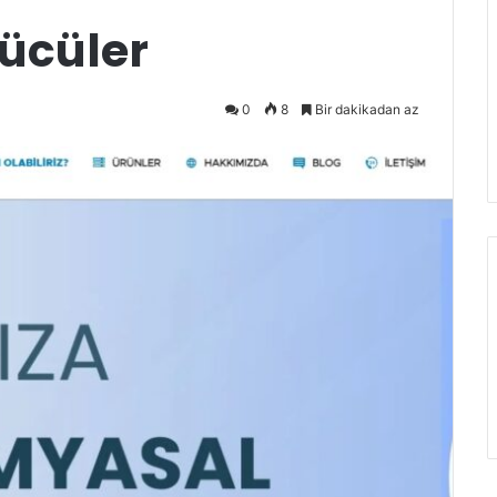
kücüler
0
8
Bir dakikadan az