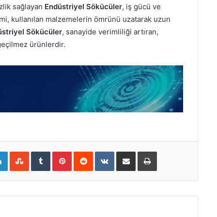
zlik sağlayan
Endüstriyel Sökücüler
, iş gücü ve
imi, kullanılan malzemelerin ömrünü uzatarak uzun
striyel Sökücüler
, sanayide verimliliği artıran,
geçilmez ürünlerdir.
LinkedIn
StumbleUpon
Tumblr
Pinterest
Reddit
VKontakte
E-Posta ile paylaş
Yazdır