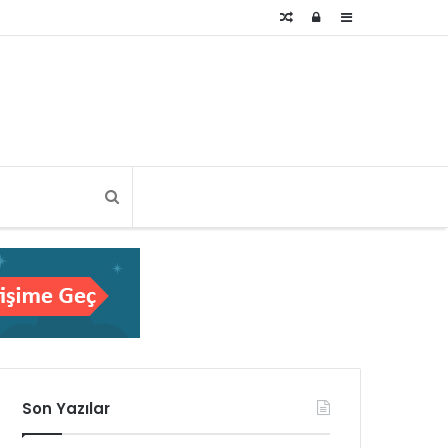
Rastgele
Kayıt
Kenar
Makale
Ol
Bölmesi
Son Yazılar