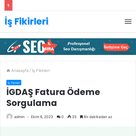
İş Fikirleri
M
Anasayfa
/
İş Fikirleri
İş Fikirleri
İGDAŞ Fatura Ödeme
Sorgulama
admin
Ekim 8, 2023
0
35
Bir dakikadan az