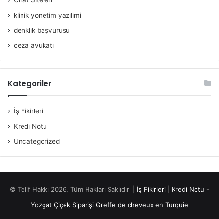
klinik yonetim yazilimi
denklik başvurusu
ceza avukatı
Kategoriler
İş Fikirleri
Kredi Notu
Uncategorized
© Telif Hakkı 2026, Tüm Hakları Saklıdır |
İş Fikirleri
|
Kredi Notu
-
Yozgat Çiçek Siparişi
Greffe de cheveux en Turquie