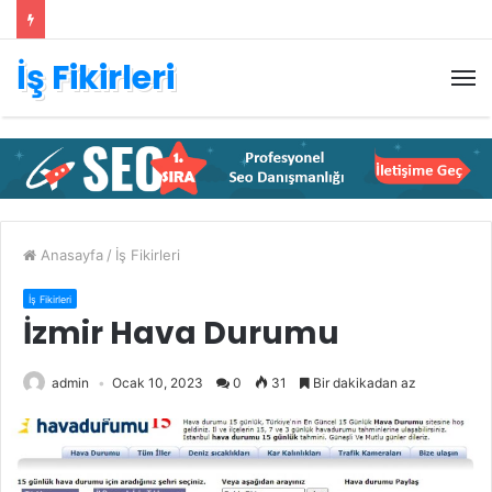
İş Fikirleri
M
Anasayfa
/
İş Fikirleri
İş Fikirleri
İzmir Hava Durumu
admin
Ocak 10, 2023
0
31
Bir dakikadan az