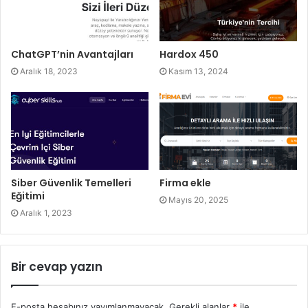
ChatGPT’nin Avantajları
Hardox 450
Aralık 18, 2023
Kasım 13, 2024
Siber Güvenlik Temelleri
Firma ekle
Eğitimi
Mayıs 20, 2025
Aralık 1, 2023
Bir cevap yazın
E-posta hesabınız yayımlanmayacak.
Gerekli alanlar
*
ile