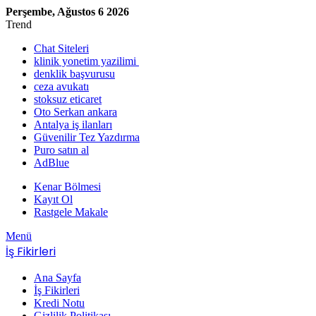
Perşembe, Ağustos 6 2026
Trend
Chat Siteleri
klinik yonetim yazilimi
denklik başvurusu
ceza avukatı
stoksuz eticaret
Oto Serkan ankara
Antalya iş ilanları
Güvenilir Tez Yazdırma
Puro satın al
AdBlue
Kenar Bölmesi
Kayıt Ol
Rastgele Makale
Menü
İş Fikirleri
Ana Sayfa
İş Fikirleri
Kredi Notu
Gizlilik Politikası