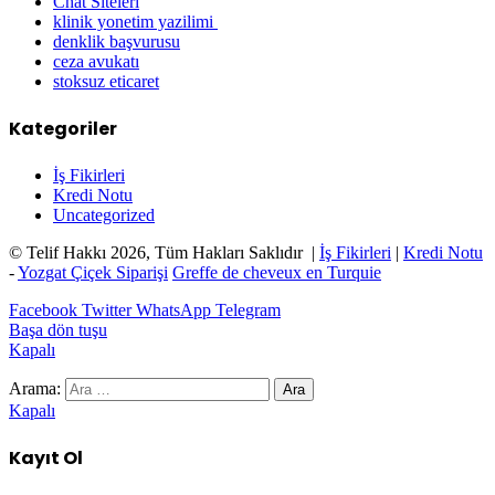
Chat Siteleri
klinik yonetim yazilimi
denklik başvurusu
ceza avukatı
stoksuz eticaret
Kategoriler
İş Fikirleri
Kredi Notu
Uncategorized
© Telif Hakkı 2026, Tüm Hakları Saklıdır |
İş Fikirleri
|
Kredi Notu
-
Yozgat Çiçek Siparişi
Greffe de cheveux en Turquie
Facebook
Twitter
WhatsApp
Telegram
Başa dön tuşu
Kapalı
Arama:
Kapalı
Kayıt Ol