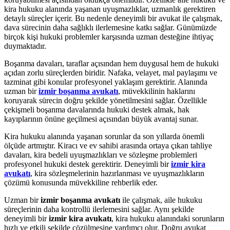
kira hukuku alanında yaşanan uyuşmazlıklar, uzmanlık gerektiren
detaylı süreçler içerir. Bu nedenle deneyimli bir avukat ile çalışmak,
dava sürecinin daha sağlıklı ilerlemesine katkı sağlar. Günümüzde
birçok kişi hukuki problemler karşısında uzman desteğine ihtiyaç
duymaktadır.
Boşanma davaları, taraflar açısından hem duygusal hem de hukuki
açıdan zorlu süreçlerden biridir. Nafaka, velayet, mal paylaşımı ve
tazminat gibi konular profesyonel yaklaşım gerektirir. Alanında
uzman bir
izmir boşanma avukatı
, müvekkilinin haklarını
koruyarak sürecin doğru şekilde yönetilmesini sağlar. Özellikle
çekişmeli boşanma davalarında hukuki destek almak, hak
kayıplarının önüne geçilmesi açısından büyük avantaj sunar.
Kira hukuku alanında yaşanan sorunlar da son yıllarda önemli
ölçüde artmıştır. Kiracı ve ev sahibi arasında ortaya çıkan tahliye
davaları, kira bedeli uyuşmazlıkları ve sözleşme problemleri
profesyonel hukuki destek gerektirir. Deneyimli bir
izmir kira
avukatı
, kira sözleşmelerinin hazırlanması ve uyuşmazlıkların
çözümü konusunda müvekkiline rehberlik eder.
Uzman bir
izmir boşanma avukatı
ile çalışmak, aile hukuku
süreçlerinin daha kontrollü ilerlemesini sağlar. Aynı şekilde
deneyimli bir
izmir kira avukatı
, kira hukuku alanındaki sorunların
hızlı ve etkili şekilde çözülmesine yardımcı olur. Doğru avukat