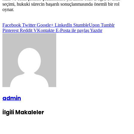
seçimi, hukuki sürecin başarılı sonuçlanmasında önemli bir rol
oynar.
Facebook
Twitter
Google+
LinkedIn
StumbleUpon
Tumblr
Pinterest
Reddit
VKontakte
E-Posta ile paylaş
Yazdır
admin
İlgili Makaleler