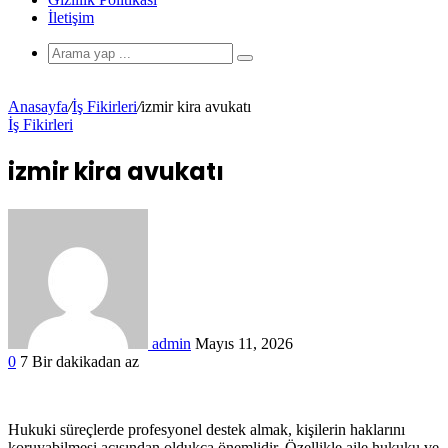
İletişim
Anasayfa
/
İş Fikirleri
/
izmir kira avukatı
İş Fikirleri
izmir kira avukatı
admin
Mayıs 11, 2026
0
7
Bir dakikadan az
Hukuki süreçlerde profesyonel destek almak, kişilerin haklarını
koruyabilmesi açısından oldukça önemlidir. Özellikle aile hukuku ve