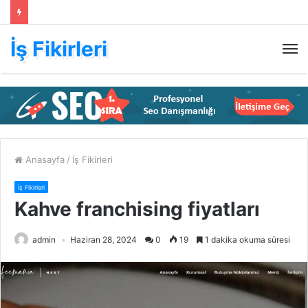
İş Fikirleri
M
Anasayfa
/
İş Fikirleri
İş Fikirleri
Kahve franchising fiyatları
admin
Haziran 28, 2024
0
19
1 dakika okuma süresi