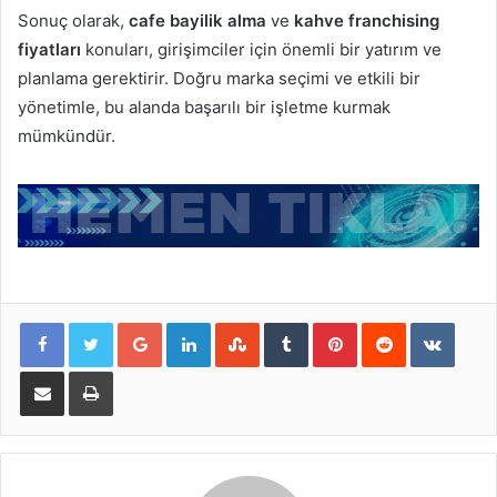
Sonuç olarak,
cafe bayilik alma
ve
kahve franchising
fiyatları
konuları, girişimciler için önemli bir yatırım ve
planlama gerektirir. Doğru marka seçimi ve etkili bir
yönetimle, bu alanda başarılı bir işletme kurmak
mümkündür.
Google+
LinkedIn
StumbleUpon
Tumblr
Pinterest
Reddit
VKont
E-Posta ile paylaş
Yazdır