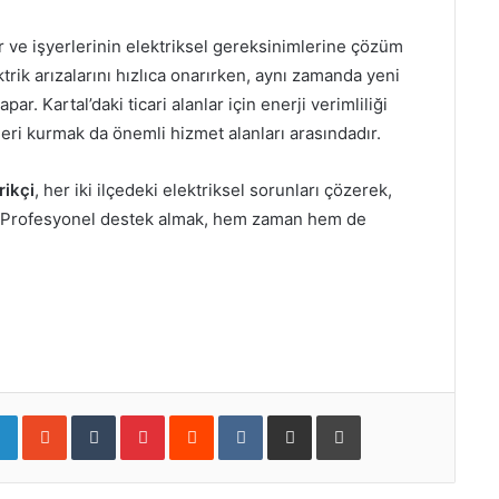
ar ve işyerlerinin elektriksel gereksinimlerine çözüm
ktrik arızalarını hızlıca onarırken, aynı zamanda yeni
r. Kartal’daki ticari alanlar için enerji verimliliği
ri kurmak da önemli hizmet alanları arasındadır.
rikçi
, her iki ilçedeki elektriksel sorunları çözerek,
rur. Profesyonel destek almak, hem zaman hem de
LinkedIn
StumbleUpon
Tumblr
Pinterest
Reddit
VKontakte
E-Posta ile paylaş
Yazdır