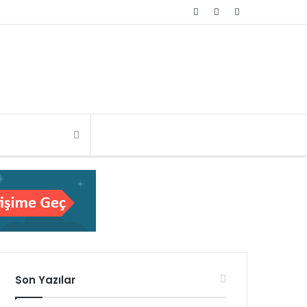
Rastgele
Kayıt
Kenar
Makale
Ol
Bölmesi
Son Yazılar