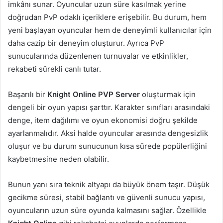
imkânı sunar. Oyuncular uzun süre kasılmak yerine
doğrudan PvP odaklı içeriklere erişebilir. Bu durum, hem
yeni başlayan oyuncular hem de deneyimli kullanıcılar için
daha cazip bir deneyim oluşturur. Ayrıca PvP
sunucularında düzenlenen turnuvalar ve etkinlikler,
rekabeti sürekli canlı tutar.
Başarılı bir
Knight Online PVP Server
oluşturmak için
dengeli bir oyun yapısı şarttır. Karakter sınıfları arasındaki
denge, item dağılımı ve oyun ekonomisi doğru şekilde
ayarlanmalıdır. Aksi halde oyuncular arasında dengesizlik
oluşur ve bu durum sunucunun kısa sürede popülerliğini
kaybetmesine neden olabilir.
Bunun yanı sıra teknik altyapı da büyük önem taşır. Düşük
gecikme süresi, stabil bağlantı ve güvenli sunucu yapısı,
oyuncuların uzun süre oyunda kalmasını sağlar. Özellikle