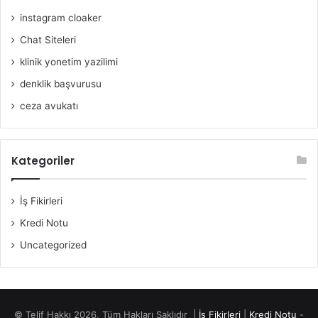
instagram cloaker
Chat Siteleri
klinik yonetim yazilimi
denklik başvurusu
ceza avukatı
Kategoriler
İş Fikirleri
Kredi Notu
Uncategorized
© Telif Hakkı 2026, Tüm Hakları Saklıdır |
İş Fikirleri
|
Kredi Notu
-