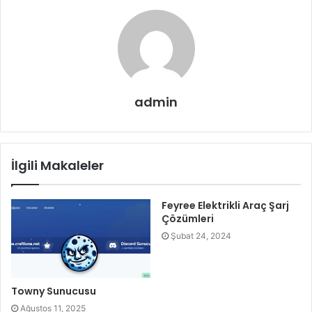
admin
İlgili Makaleler
Feyree Elektrikli Araç Şarj
Çözümleri
Şubat 24, 2024
Towny Sunucusu
Ağustos 11, 2025