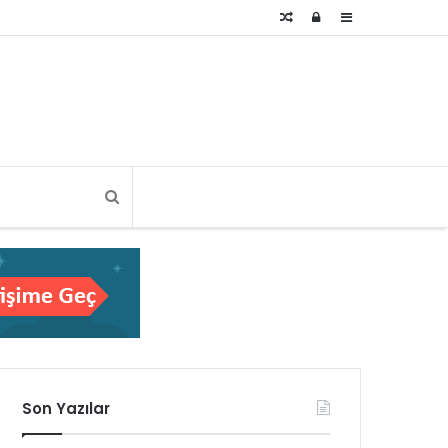
Rastgele
Kayıt
Kenar
Makale
Ol
Bölmesi
Son Yazılar