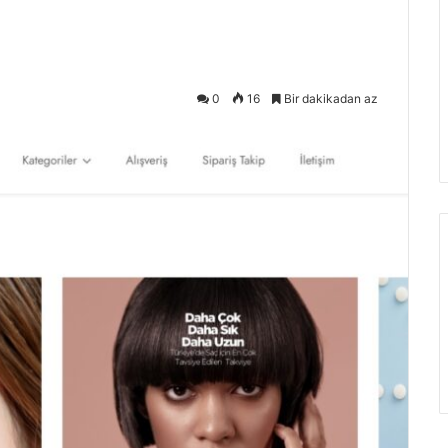
0
16
Bir dakikadan az