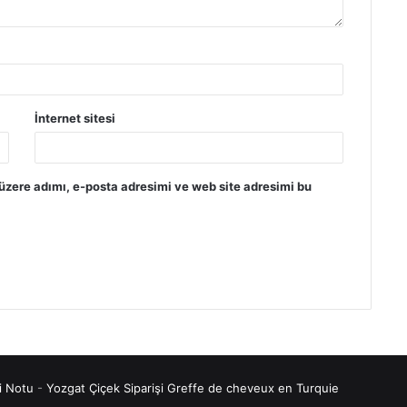
İnternet sitesi
üzere adımı, e-posta adresimi ve web site adresimi bu
i Notu
-
Yozgat Çiçek Siparişi
Greffe de cheveux en Turquie