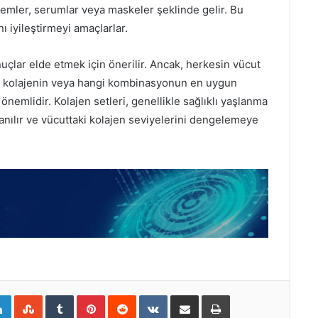
kremler, serumlar veya maskeler şeklinde gelir. Bu
ı iyileştirmeyi amaçlarlar.
uçlar elde etmek için önerilir. Ancak, herkesin vücut
 tip kolajenin veya hangi kombinasyonun en uygun
emlidir. Kolajen setleri, genellikle sağlıklı yaşlanma
ullanılır ve vücuttaki kolajen seviyelerini dengelemeye
LinkedIn
StumbleUpon
Tumblr
Pinterest
Reddit
VKontakte
E-Posta ile paylaş
Yazdır