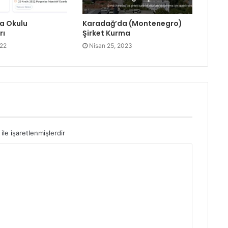
na Okulu
Karadağ’da (Montenegro)
rı
Şirket Kurma
022
Nisan 25, 2023
ile işaretlenmişlerdir