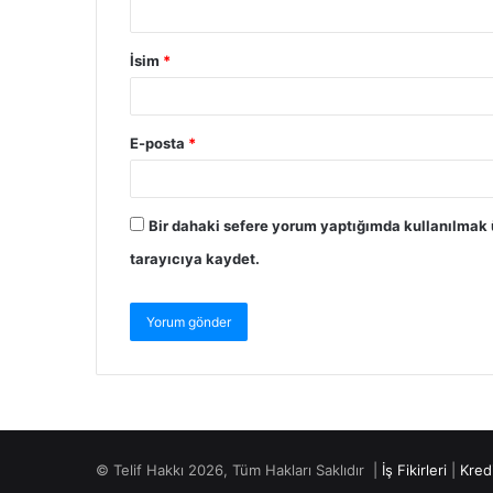
İsim
*
E-posta
*
Bir dahaki sefere yorum yaptığımda kullanılmak 
tarayıcıya kaydet.
© Telif Hakkı 2026, Tüm Hakları Saklıdır |
İş Fikirleri
|
Kred