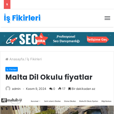
İş Fikirleri
M
Anasayfa
/
İş Fikirleri
İş Fikirleri
Malta Dil Okulu fiyatlar
admin
Kasım 9, 2024
0
17
Bir dakikadan az