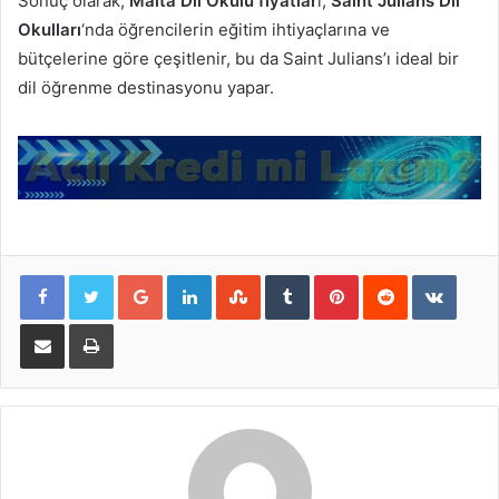
Sonuç olarak,
Malta Dil Okulu fiyatlar
ı,
Saint Julians Dil
Okulları
‘nda öğrencilerin eğitim ihtiyaçlarına ve
bütçelerine göre çeşitlenir, bu da Saint Julians’ı ideal bir
dil öğrenme destinasyonu yapar.
Google+
LinkedIn
StumbleUpon
Tumblr
Pinterest
Reddit
VKont
E-Posta ile paylaş
Yazdır