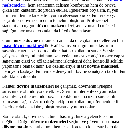
malzemeleri
, hem sanatçının çalışma konforunu hem de ortaya
çıkan işin kalitesini doğrudan etkiler. İğnelerden boyalara, hijyen
ürünlerinden makinelerle uyumlu aksesuarlara kadar her detay,
başarılı bir dövme sürecinin temelini oluşturur. Profesyonel
standartlara uygun
dövme malzemeleri
, aynı zamanda müşteri
sağlığını korumak açısından da büyük önem taşır.
Günümüzde dövme makineleri arasında öne çıkan modellerden biri
mast dövme makinesi
dir. Hafif yapısı ve ergonomik tasarımı
sayesinde uzun seanslarda bile rahat bir kullanım sunar. Sessiz
çalışması, titreşimi minimum seviyede tutması ve güçlü motor yapısı,
sanatçının çizgi ve gölgelendirme işlemlerini daha kontrollü şekilde
yapmasına olanak tanır. Bu özellikleriyle
mast dövme makinesi
,
hem yeni başlayanlar hem de deneyimli dövme sanatçıları tarafından
sıklıkla tercih edilir.
Kaliteli
dövme malzemeleri
ile çalışmak, dövmenin iyileşme
sürecini de olumlu yönde etkiler. Steril ürünler enfeksiyon riskini
azaltırken, ciltle uyumlu boyalar renklerin daha uzun süre canlı
kalmasını sağlar. Ayrıca doğru ekipman kullanımı, dövmenin cilt
üzerinde daha az tahriş oluşturmasına yardımcı olur.
Sonuç olarak, dövme sanatında başarı yalnızca yetenekle sınırlı
değildir. Doğru
dövme malzemeleri
seçimi ve güvenilir bir
mast
dövme makinesi
kullanımı, hem estetik açıdan kusursuz hem de