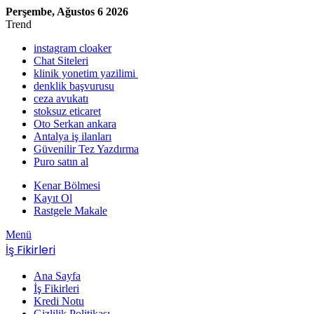
Perşembe, Ağustos 6 2026
Trend
instagram cloaker
Chat Siteleri
klinik yonetim yazilimi
denklik başvurusu
ceza avukatı
stoksuz eticaret
Oto Serkan ankara
Antalya iş ilanları
Güvenilir Tez Yazdırma
Puro satın al
Kenar Bölmesi
Kayıt Ol
Rastgele Makale
Menü
İş Fikirleri
Ana Sayfa
İş Fikirleri
Kredi Notu
Gizlilik Politikası