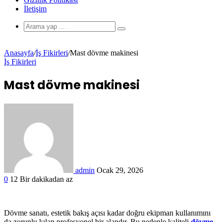
İletişim
Anasayfa
/
İş Fikirleri
/
Mast dövme makinesi
İş Fikirleri
Mast dövme makinesi
admin
Ocak 29, 2026
0
12
Bir dakikadan az
Dövme sanatı, estetik bakış açısı kadar doğru ekipman kullanımını
da zorunlu kılan profesyonel bir alandır. Bu nedenle kaliteli
dövme