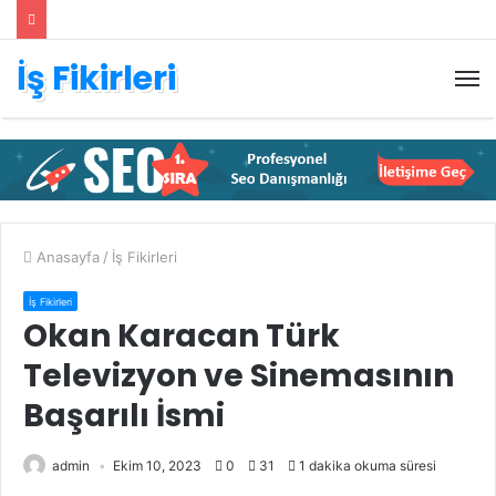
İş Fikirleri
M
Anasayfa
/
İş Fikirleri
İş Fikirleri
Okan Karacan Türk
Televizyon ve Sinemasının
Başarılı İsmi
admin
Ekim 10, 2023
0
31
1 dakika okuma süresi