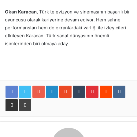
Okan Karacan
, Türk televizyon ve sinemasının başarılı bir
oyuncusu olarak kariyerine devam ediyor. Hem sahne
performansları hem de ekranlardaki varlığı ile izleyicileri
etkileyen Karacan, Türk sanat dünyasının önemli
isimlerinden biri olmaya aday.
Google+
LinkedIn
StumbleUpon
Tumblr
Pinterest
Reddit
VKont
E-Posta ile paylaş
Yazdır