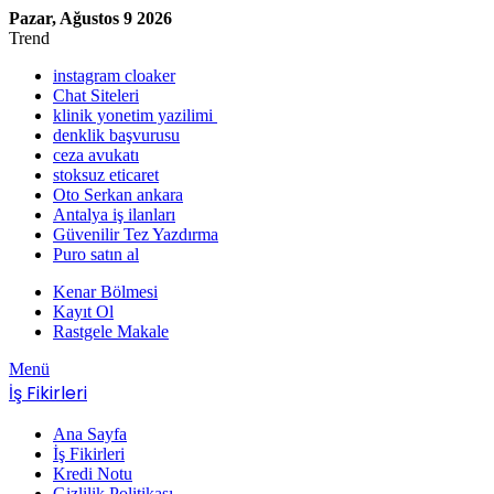
Pazar, Ağustos 9 2026
Trend
instagram cloaker
Chat Siteleri
klinik yonetim yazilimi
denklik başvurusu
ceza avukatı
stoksuz eticaret
Oto Serkan ankara
Antalya iş ilanları
Güvenilir Tez Yazdırma
Puro satın al
Kenar Bölmesi
Kayıt Ol
Rastgele Makale
Menü
İş Fikirleri
Ana Sayfa
İş Fikirleri
Kredi Notu
Gizlilik Politikası