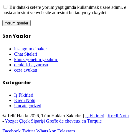
Bir dahaki sefere yorum yaptığımda kullanılmak üzere adımı, e-
posta adresimi ve web site adresimi bu tarayıcıya kaydet.
Son Yazılar
instagram cloaker
Chat Siteleri
klinik yonetim yazilimi
denklik başvurusu
ceza avukatı
Kategoriler
İş Fikirleri
Kredi Notu
Uncategorized
© Telif Hakkı 2026, Tüm Hakları Saklıdır |
İş Fikirleri
|
Kredi Notu
-
Yozgat Çiçek Siparişi
Greffe de cheveux en Turquie
Facebook
Twitter
WhatsApp
Telegram