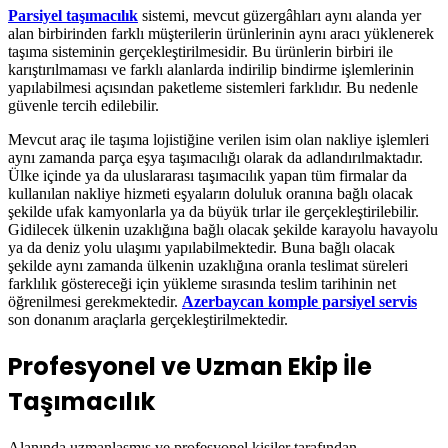
Parsiyel taşımacılık
sistemi, mevcut güzergâhları aynı alanda yer
alan birbirinden farklı müşterilerin ürünlerinin aynı aracı yüklenerek
taşıma sisteminin gerçekleştirilmesidir. Bu ürünlerin birbiri ile
karıştırılmaması ve farklı alanlarda indirilip bindirme işlemlerinin
yapılabilmesi açısından paketleme sistemleri farklıdır. Bu nedenle
güvenle tercih edilebilir.
Mevcut araç ile taşıma lojistiğine verilen isim olan nakliye işlemleri
aynı zamanda parça eşya taşımacılığı olarak da adlandırılmaktadır.
Ülke içinde ya da uluslararası taşımacılık yapan tüm firmalar da
kullanılan nakliye hizmeti eşyaların doluluk oranına bağlı olacak
şekilde ufak kamyonlarla ya da büyük tırlar ile gerçekleştirilebilir.
Gidilecek ülkenin uzaklığına bağlı olacak şekilde karayolu havayolu
ya da deniz yolu ulaşımı yapılabilmektedir. Buna bağlı olacak
şekilde aynı zamanda ülkenin uzaklığına oranla teslimat süreleri
farklılık göstereceği için yükleme sırasında teslim tarihinin net
öğrenilmesi gerekmektedir.
Azerbaycan komple parsiyel servis
son donanım araçlarla gerçekleştirilmektedir.
Profesyonel ve Uzman Ekip İle
Taşımacılık
Alanında uzmanlaşmış ve profesyonel kişiler tarafından