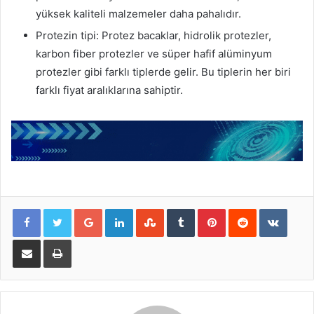
yüksek kaliteli malzemeler daha pahalıdır.
Protezin tipi: Protez bacaklar, hidrolik protezler,
karbon fiber protezler ve süper hafif alüminyum
protezler gibi farklı tiplerde gelir. Bu tiplerin her biri
farklı fiyat aralıklarına sahiptir.
Google+
LinkedIn
StumbleUpon
Tumblr
Pinterest
Reddit
VKont
E-Posta ile paylaş
Yazdır