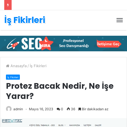
İş Fikirleri
M
Anasayfa
/
İş Fikirleri
İş Fikirleri
Protez Bacak Nedir, Ne İşe
Yarar?
admin
Mayıs 16, 2023
0
36
Bir dakikadan az