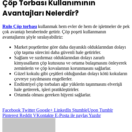
Çöp Torbası Kullanımının
Avantajları Nelerdir?
Rulo Çöp torbası
kullanmak hem evler de hem de işletmeler de pek
çok avantajı beraberinde getirir. Çöp poşeti kullanmanın
avantajlarını şöyle sıralayabiliriz:
Market poşetlerine göre daha dayanıklı olduklarından dolayı
çöp taşıma sürecini daha güvenli hale getirirler.
Sağlam ve sızdırmaz olduklarından dolayı zararlı
kimyasalların çöp kutusuna ve ortama bulaşmasını önleyerek
zeminlerin ve çöp kovalarının korunmasını sağlarlar.
Güzel kokulu gibi çeşitleri olduğundan dolayı kötü kokuların
çevreye yayılmasını engellerler.
Endüstriyel çöp torbaları ağır yüklerin taşınmasını elverişli
hale getirerek, işleri pratikleştirirler.
Ortamda olması gereken hijyeni sağlarlar.
Facebook
Twitter
Google+
LinkedIn
StumbleUpon
Tumblr
Pinterest
Reddit
VKontakte
E-Posta ile paylaş
Yazdır