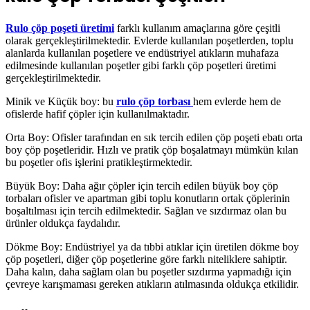
Rulo çöp poşeti üretimi
farklı kullanım amaçlarına göre çeşitli
olarak gerçekleştirilmektedir. Evlerde kullanılan poşetlerden, toplu
alanlarda kullanılan poşetlere ve endüstriyel atıkların muhafaza
edilmesinde kullanılan poşetler gibi farklı çöp poşetleri üretimi
gerçekleştirilmektedir.
Minik ve Küçük boy: bu
rulo çöp torbası
hem evlerde hem de
ofislerde hafif çöpler için kullanılmaktadır.
Orta Boy: Ofisler tarafından en sık tercih edilen çöp poşeti ebatı orta
boy çöp poşetleridir. Hızlı ve pratik çöp boşalatmayı mümkün kılan
bu poşetler ofis işlerini pratikleştirmektedir.
Büyük Boy: Daha ağır çöpler için tercih edilen büyük boy çöp
torbaları ofisler ve apartman gibi toplu konutların ortak çöplerinin
boşaltılması için tercih edilmektedir. Sağlan ve sızdırmaz olan bu
ürünler oldukça faydalıdır.
Dökme Boy: Endüstriyel ya da tıbbi atıklar için üretilen dökme boy
çöp poşetleri, diğer çöp poşetlerine göre farklı niteliklere sahiptir.
Daha kalın, daha sağlam olan bu poşetler sızdırma yapmadığı için
çevreye karışmaması gereken atıkların atılmasında oldukça etkilidir.