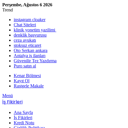
Perşembe, Ağustos 6 2026
Trend
instagram cloaker
Chat Siteleri
klinik yonetim yazilimi
denklik başvurusu
ceza avukatı
stoksuz eticaret
Oto Serkan ankara
Antalya iş ilanları
Güvenilir Tez Yazdırma
Puro satın al
Kenar Bölmesi
Kayıt Ol
Rastgele Makale
Menü
İş Fikirleri
Ana Sayfa
İş Fikirleri
Kredi Notu
Gizlilik Politikası