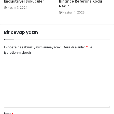
Endüstriyel Sökücüler
Binance Referans Kodu
Nedir
Kasım 7, 2024
Haziran 1, 2023
Bir cevap yazın
E-posta hesabınız yayımlanmayacak.
Gerekli alanlar
*
ile
işaretlenmişlerdir