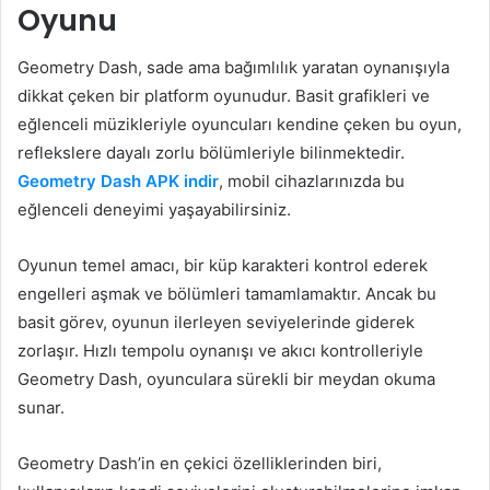
Oyunu
Geometry Dash, sade ama bağımlılık yaratan oynanışıyla
dikkat çeken bir platform oyunudur. Basit grafikleri ve
eğlenceli müzikleriyle oyuncuları kendine çeken bu oyun,
reflekslere dayalı zorlu bölümleriyle bilinmektedir.
Geometry Dash APK indir
, mobil cihazlarınızda bu
eğlenceli deneyimi yaşayabilirsiniz.
Oyunun temel amacı, bir küp karakteri kontrol ederek
engelleri aşmak ve bölümleri tamamlamaktır. Ancak bu
basit görev, oyunun ilerleyen seviyelerinde giderek
zorlaşır. Hızlı tempolu oynanışı ve akıcı kontrolleriyle
Geometry Dash, oyunculara sürekli bir meydan okuma
sunar.
Geometry Dash’in en çekici özelliklerinden biri,