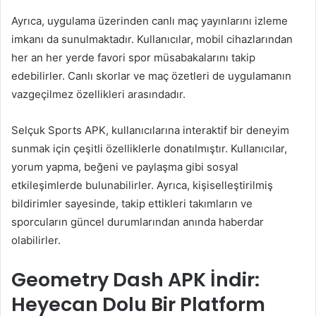
Ayrıca, uygulama üzerinden canlı maç yayınlarını izleme
imkanı da sunulmaktadır. Kullanıcılar, mobil cihazlarından
her an her yerde favori spor müsabakalarını takip
edebilirler. Canlı skorlar ve maç özetleri de uygulamanın
vazgeçilmez özellikleri arasındadır.
Selçuk Sports APK, kullanıcılarına interaktif bir deneyim
sunmak için çeşitli özelliklerle donatılmıştır. Kullanıcılar,
yorum yapma, beğeni ve paylaşma gibi sosyal
etkileşimlerde bulunabilirler. Ayrıca, kişiselleştirilmiş
bildirimler sayesinde, takip ettikleri takımların ve
sporcuların güncel durumlarından anında haberdar
olabilirler.
Geometry Dash APK İndir:
Heyecan Dolu Bir Platform