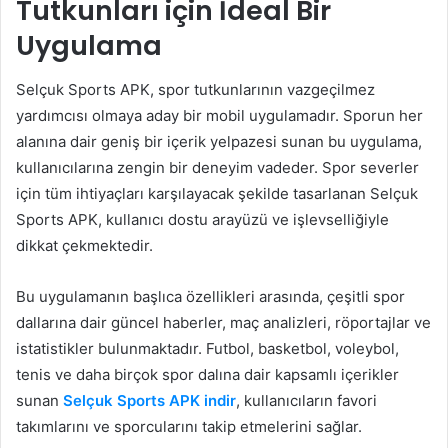
Tutkunları için İdeal Bir
Uygulama
Selçuk Sports APK, spor tutkunlarının vazgeçilmez
yardımcısı olmaya aday bir mobil uygulamadır. Sporun her
alanına dair geniş bir içerik yelpazesi sunan bu uygulama,
kullanıcılarına zengin bir deneyim vadeder. Spor severler
için tüm ihtiyaçları karşılayacak şekilde tasarlanan Selçuk
Sports APK, kullanıcı dostu arayüzü ve işlevselliğiyle
dikkat çekmektedir.
Bu uygulamanın başlıca özellikleri arasında, çeşitli spor
dallarına dair güncel haberler, maç analizleri, röportajlar ve
istatistikler bulunmaktadır. Futbol, basketbol, ​​voleybol, ​​
tenis ve daha birçok spor dalına dair kapsamlı içerikler
sunan
Selçuk Sports APK indir
, kullanıcıların favori
takımlarını ve sporcularını takip etmelerini sağlar.