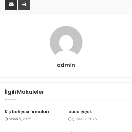
admin
İlgili Makaleler
Kış bahçesi firmaları
buca çiçek
Nisan 5, 2025
Şubat 17, 2026