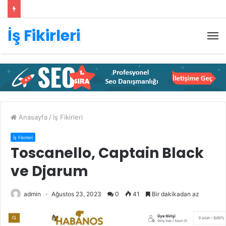
İş Fikirleri
M
Anasayfa
/
İş Fikirleri
İş Fikirleri
Toscanello, Captain Black
ve Djarum
admin
Ağustos 23, 2023
0
41
Bir dakikadan az