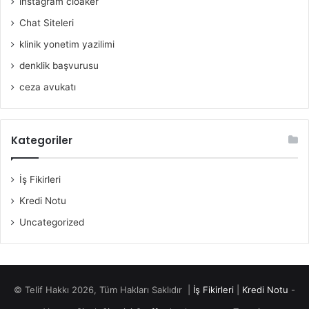
instagram cloaker
Chat Siteleri
klinik yonetim yazilimi
denklik başvurusu
ceza avukatı
Kategoriler
İş Fikirleri
Kredi Notu
Uncategorized
© Telif Hakkı 2026, Tüm Hakları Saklıdır |
İş Fikirleri
|
Kredi Notu
-