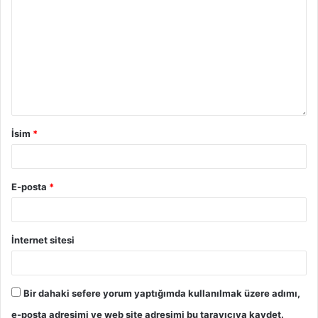
İsim
*
E-posta
*
İnternet sitesi
Bir dahaki sefere yorum yaptığımda kullanılmak üzere adımı,
e-posta adresimi ve web site adresimi bu tarayıcıya kaydet.