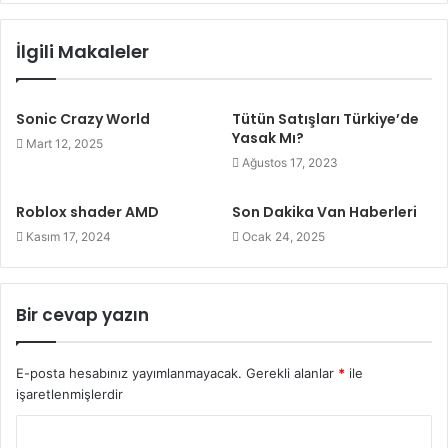
İlgili Makaleler
Sonic Crazy World
Tütün Satışları Türkiye’de
Yasak Mı?
Mart 12, 2025
Ağustos 17, 2023
Roblox shader AMD
Son Dakika Van Haberleri
Kasım 17, 2024
Ocak 24, 2025
Bir cevap yazın
E-posta hesabınız yayımlanmayacak.
Gerekli alanlar
*
ile
işaretlenmişlerdir