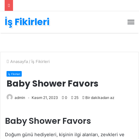
İş Fikirleri
M
Anasayfa
/
İş Fikirleri
İş Fikirleri
Baby Shower Favors
admin
Kasım 21, 2023
0
25
Bir dakikadan az
Baby Shower Favors
Doğum günü hediyeleri, kişinin ilgi alanları, zevkleri ve