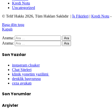
Kredi Notu
Uncategorized
© Telif Hakkı 2026, Tüm Hakları Saklıdır |
İş Fikirleri
|
Kredi Notu
Başa dön tuşu
Kapalı
Arama:
Arama:
Son Yazılar
instagram cloaker
Chat Siteleri
klinik yonetim yazilimi
denklik başvurusu
ceza avukatı
Son Yorumlar
Arşivler