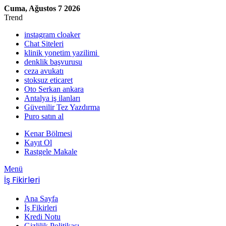
Cuma, Ağustos 7 2026
Trend
instagram cloaker
Chat Siteleri
klinik yonetim yazilimi
denklik başvurusu
ceza avukatı
stoksuz eticaret
Oto Serkan ankara
Antalya iş ilanları
Güvenilir Tez Yazdırma
Puro satın al
Kenar Bölmesi
Kayıt Ol
Rastgele Makale
Menü
İş Fikirleri
Ana Sayfa
İş Fikirleri
Kredi Notu
Gizlilik Politikası