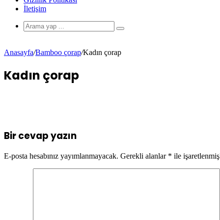
İletişim
Anasayfa
/
Bamboo çorap
/
Kadın çorap
Kadın çorap
Bir cevap yazın
E-posta hesabınız yayımlanmayacak.
Gerekli alanlar
*
ile işaretlenmiş