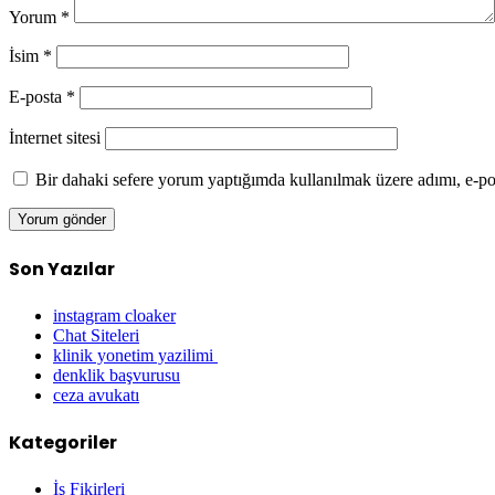
Yorum
*
İsim
*
E-posta
*
İnternet sitesi
Bir dahaki sefere yorum yaptığımda kullanılmak üzere adımı, e-pos
Son Yazılar
instagram cloaker
Chat Siteleri
klinik yonetim yazilimi
denklik başvurusu
ceza avukatı
Kategoriler
İş Fikirleri