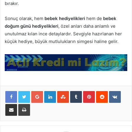
bırakır.
Sonuç olarak, hem
bebek hediyelikleri
hem de
bebek
doğum günü hediyelikleri
, özel anları daha anlamlı ve
unutulmaz kılan ince detaylardır. Sevgiyle hazırlanan her
küçük hediye, büyük mutlulukların simgesi haline gelir.
Google+
LinkedIn
StumbleUpon
Tumblr
Pinterest
Reddit
VKont
E-Posta ile paylaş
Yazdır