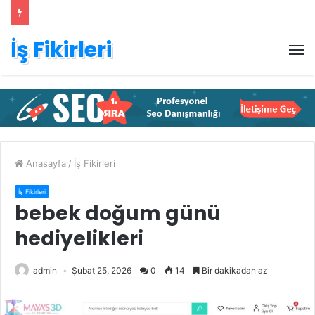
İş Fikirleri
M
Anasayfa
/
İş Fikirleri
İş Fikirleri
bebek doğum günü
hediyelikleri
admin
Şubat 25, 2026
0
14
Bir dakikadan az