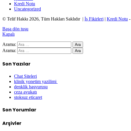
Kredi Notu
Uncategorized
© Telif Hakkı 2026, Tüm Hakları Saklıdır |
İş Fikirleri
|
Kredi Notu
Başa dön tuşu
Kapalı
Arama:
Arama:
Son Yazılar
Chat Siteleri
klinik yonetim yazilimi
denklik başvurusu
ceza avukatı
stoksuz eticaret
Son Yorumlar
Arşivler