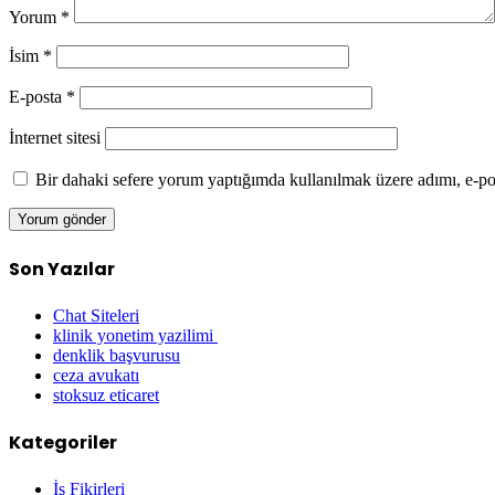
Yorum
*
İsim
*
E-posta
*
İnternet sitesi
Bir dahaki sefere yorum yaptığımda kullanılmak üzere adımı, e-pos
Son Yazılar
Chat Siteleri
klinik yonetim yazilimi
denklik başvurusu
ceza avukatı
stoksuz eticaret
Kategoriler
İş Fikirleri