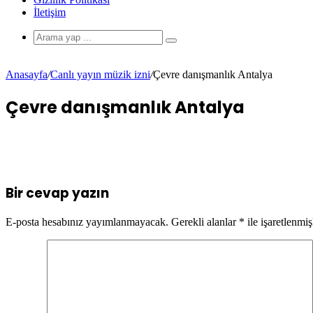
İletişim
Anasayfa
/
Canlı yayın müzik izni
/
Çevre danışmanlık Antalya
Çevre danışmanlık Antalya
Bir cevap yazın
E-posta hesabınız yayımlanmayacak.
Gerekli alanlar
*
ile işaretlenmiş