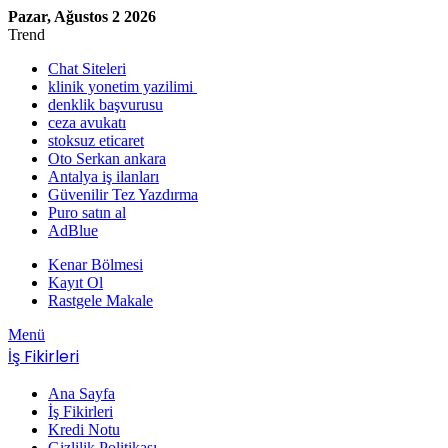
Pazar, Ağustos 2 2026
Trend
Chat Siteleri
klinik yonetim yazilimi
denklik başvurusu
ceza avukatı
stoksuz eticaret
Oto Serkan ankara
Antalya iş ilanları
Güvenilir Tez Yazdırma
Puro satın al
AdBlue
Kenar Bölmesi
Kayıt Ol
Rastgele Makale
Menü
İş Fikirleri
Ana Sayfa
İş Fikirleri
Kredi Notu
Gizlilik Politikası