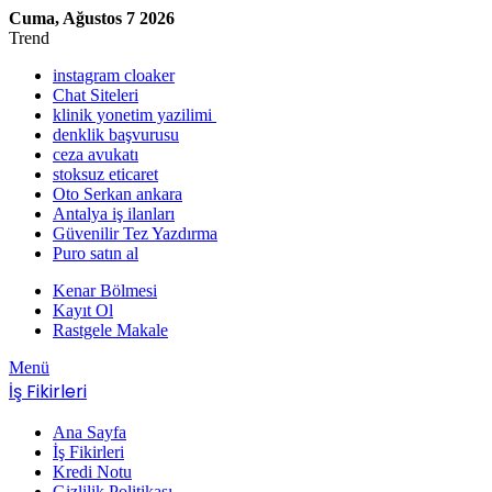
Cuma, Ağustos 7 2026
Trend
instagram cloaker
Chat Siteleri
klinik yonetim yazilimi
denklik başvurusu
ceza avukatı
stoksuz eticaret
Oto Serkan ankara
Antalya iş ilanları
Güvenilir Tez Yazdırma
Puro satın al
Kenar Bölmesi
Kayıt Ol
Rastgele Makale
Menü
İş Fikirleri
Ana Sayfa
İş Fikirleri
Kredi Notu
Gizlilik Politikası