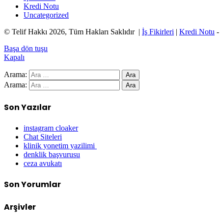
Kredi Notu
Uncategorized
© Telif Hakkı 2026, Tüm Hakları Saklıdır |
İş Fikirleri
|
Kredi Notu
Başa dön tuşu
Kapalı
Arama:
Arama:
Son Yazılar
instagram cloaker
Chat Siteleri
klinik yonetim yazilimi
denklik başvurusu
ceza avukatı
Son Yorumlar
Arşivler