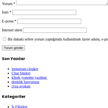
Yorum
*
İsim
*
E-posta
*
İnternet sitesi
Bir dahaki sefere yorum yaptığımda kullanılmak üzere adımı, e-pos
Son Yazılar
instagram cloaker
Chat Siteleri
klinik yonetim yazilimi
denklik başvurusu
ceza avukatı
Kategoriler
İş Fikirleri