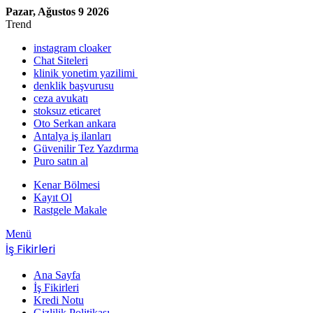
Pazar, Ağustos 9 2026
Trend
instagram cloaker
Chat Siteleri
klinik yonetim yazilimi
denklik başvurusu
ceza avukatı
stoksuz eticaret
Oto Serkan ankara
Antalya iş ilanları
Güvenilir Tez Yazdırma
Puro satın al
Kenar Bölmesi
Kayıt Ol
Rastgele Makale
Menü
İş Fikirleri
Ana Sayfa
İş Fikirleri
Kredi Notu
Gizlilik Politikası