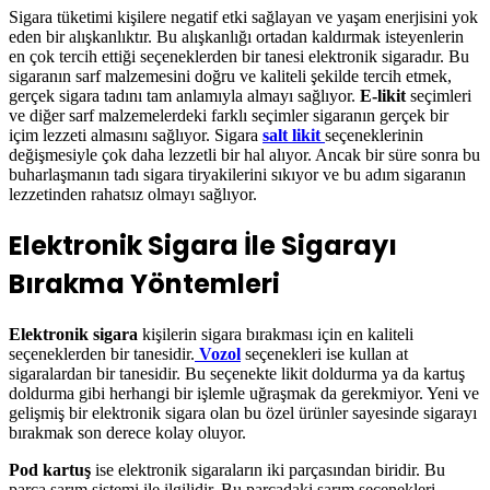
Sigara tüketimi kişilere negatif etki sağlayan ve yaşam enerjisini yok
eden bir alışkanlıktır. Bu alışkanlığı ortadan kaldırmak isteyenlerin
en çok tercih ettiği seçeneklerden bir tanesi elektronik sigaradır. Bu
sigaranın sarf malzemesini doğru ve kaliteli şekilde tercih etmek,
gerçek sigara tadını tam anlamıyla almayı sağlıyor.
E-likit
seçimleri
ve diğer sarf malzemelerdeki farklı seçimler sigaranın gerçek bir
içim lezzeti almasını sağlıyor. Sigara
salt likit
seçeneklerinin
değişmesiyle çok daha lezzetli bir hal alıyor. Ancak bir süre sonra bu
buharlaşmanın tadı sigara tiryakilerini sıkıyor ve bu adım sigaranın
lezzetinden rahatsız olmayı sağlıyor.
Elektronik Sigara İle Sigarayı
Bırakma Yöntemleri
Elektronik sigara
kişilerin sigara bırakması için en kaliteli
seçeneklerden bir tanesidir.
Vozol
seçenekleri ise kullan at
sigaralardan bir tanesidir. Bu seçenekte likit doldurma ya da kartuş
doldurma gibi herhangi bir işlemle uğraşmak da gerekmiyor. Yeni ve
gelişmiş bir elektronik sigara olan bu özel ürünler sayesinde sigarayı
bırakmak son derece kolay oluyor.
Pod kartuş
ise elektronik sigaraların iki parçasından biridir. Bu
parça sarım sistemi ile ilgilidir. Bu parçadaki sarım seçenekleri