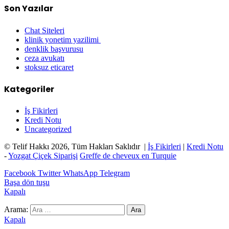
Son Yazılar
Chat Siteleri
klinik yonetim yazilimi
denklik başvurusu
ceza avukatı
stoksuz eticaret
Kategoriler
İş Fikirleri
Kredi Notu
Uncategorized
© Telif Hakkı 2026, Tüm Hakları Saklıdır |
İş Fikirleri
|
Kredi Notu
-
Yozgat Çiçek Siparişi
Greffe de cheveux en Turquie
Facebook
Twitter
WhatsApp
Telegram
Başa dön tuşu
Kapalı
Arama:
Kapalı