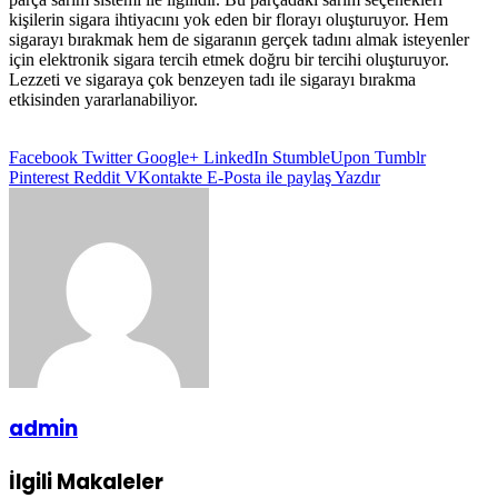
kişilerin sigara ihtiyacını yok eden bir florayı oluşturuyor. Hem
sigarayı bırakmak hem de sigaranın gerçek tadını almak isteyenler
için elektronik sigara tercih etmek doğru bir tercihi oluşturuyor.
Lezzeti ve sigaraya çok benzeyen tadı ile sigarayı bırakma
etkisinden yararlanabiliyor.
Facebook
Twitter
Google+
LinkedIn
StumbleUpon
Tumblr
Pinterest
Reddit
VKontakte
E-Posta ile paylaş
Yazdır
admin
İlgili Makaleler