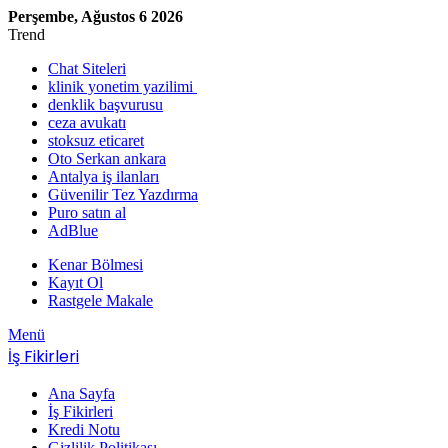
Perşembe, Ağustos 6 2026
Trend
Chat Siteleri
klinik yonetim yazilimi
denklik başvurusu
ceza avukatı
stoksuz eticaret
Oto Serkan ankara
Antalya iş ilanları
Güvenilir Tez Yazdırma
Puro satın al
AdBlue
Kenar Bölmesi
Kayıt Ol
Rastgele Makale
Menü
İş Fikirleri
Ana Sayfa
İş Fikirleri
Kredi Notu
Gizlilik Politikası