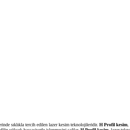
rinde sıklıkla tercih edilen lazer kesim teknolojileridir.
H Profil kesim
,
filin yüksek hassasiyetle işlenmesini sağlar.
H Profil kesim
, lazer tekn