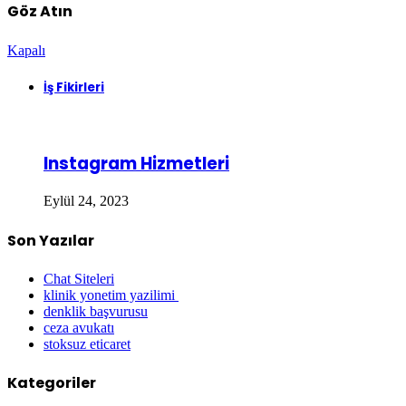
Göz Atın
Kapalı
İş Fikirleri
Instagram Hizmetleri
Eylül 24, 2023
Son Yazılar
Chat Siteleri
klinik yonetim yazilimi
denklik başvurusu
ceza avukatı
stoksuz eticaret
Kategoriler