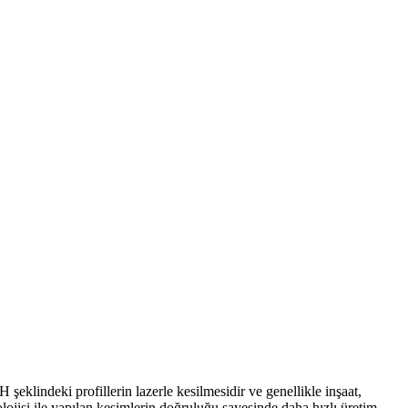
 H şeklindeki profillerin lazerle kesilmesidir ve genellikle inşaat,
olojisi ile yapılan kesimlerin doğruluğu sayesinde daha hızlı üretim