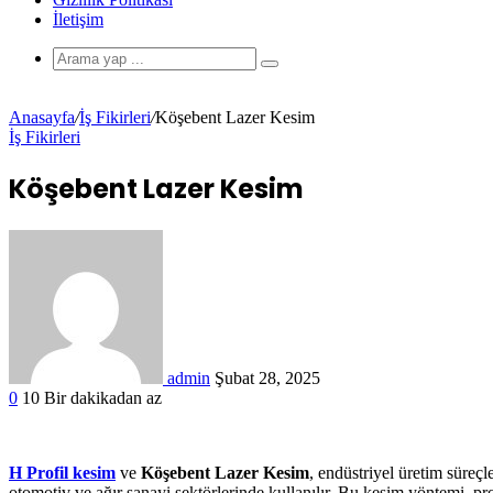
İletişim
Anasayfa
/
İş Fikirleri
/
Köşebent Lazer Kesim
İş Fikirleri
Köşebent Lazer Kesim
admin
Şubat 28, 2025
0
10
Bir dakikadan az
H Profil kesim
ve
Köşebent Lazer Kesim
, endüstriyel üretim süreçle
otomotiv ve ağır sanayi sektörlerinde kullanılır. Bu kesim yöntemi, pro