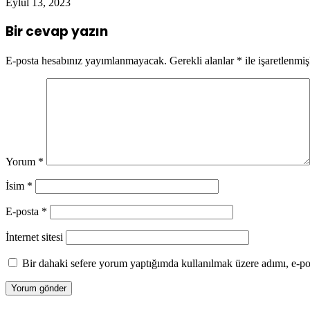
Eylül 13, 2023
Bir cevap yazın
E-posta hesabınız yayımlanmayacak.
Gerekli alanlar
*
ile işaretlenmiş
Yorum
*
İsim
*
E-posta
*
İnternet sitesi
Bir dahaki sefere yorum yaptığımda kullanılmak üzere adımı, e-pos