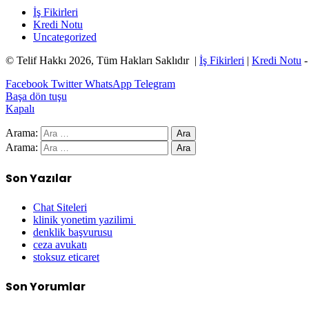
İş Fikirleri
Kredi Notu
Uncategorized
© Telif Hakkı 2026, Tüm Hakları Saklıdır |
İş Fikirleri
|
Kredi Notu
Facebook
Twitter
WhatsApp
Telegram
Başa dön tuşu
Kapalı
Arama:
Arama:
Son Yazılar
Chat Siteleri
klinik yonetim yazilimi
denklik başvurusu
ceza avukatı
stoksuz eticaret
Son Yorumlar