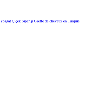
-
Yozgat Çiçek Siparişi
Greffe de cheveux en Turquie