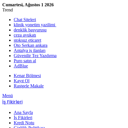
Cumartesi, Ağustos 1 2026
Trend
Chat Siteleri
klinik yonetim yazilimi
denklik başvurusu
ceza avukatı
stoksuz eticaret
Oto Serkan ankara
Antalya iş ilanları
Güvenilir Tez Yazdırma
Puro satın al
AdBlue
Kenar Bölmesi
Kayıt Ol
Rastgele Makale
Menü
İş Fikirleri
Ana Sayfa
İş Fikirleri
Kredi Notu
Gizlilik Politikası