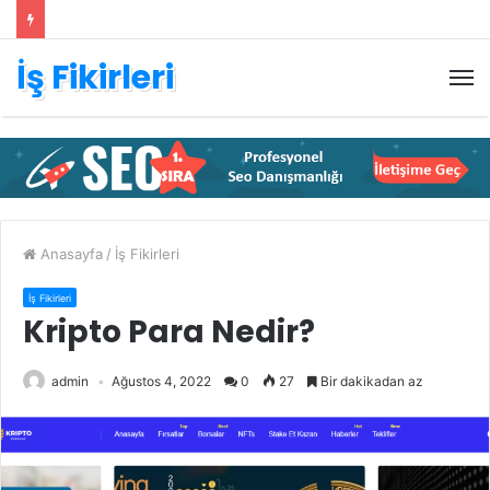
İş Fikirleri
M
Anasayfa
/
İş Fikirleri
İş Fikirleri
Kripto Para Nedir?
admin
Ağustos 4, 2022
0
27
Bir dakikadan az