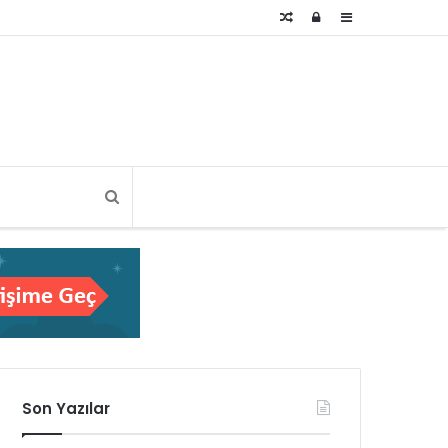
Rastgele
Kayıt
Kenar
Makale
Ol
Bölmesi
Son Yazılar