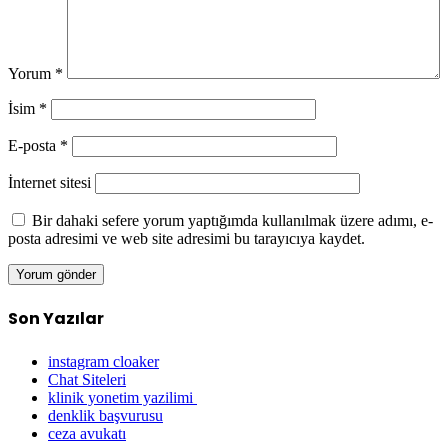
Yorum
*
İsim
*
E-posta
*
İnternet sitesi
Bir dahaki sefere yorum yaptığımda kullanılmak üzere adımı, e-
posta adresimi ve web site adresimi bu tarayıcıya kaydet.
Son Yazılar
instagram cloaker
Chat Siteleri
klinik yonetim yazilimi
denklik başvurusu
ceza avukatı