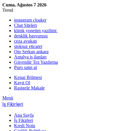
Cuma, Ağustos 7 2026
Trend
instagram cloaker
Chat Siteleri
klinik yonetim yazilimi
denklik başvurusu
ceza avukatı
stoksuz eticaret
Oto Serkan ankara
Antalya iş ilanları
Güvenilir Tez Yazdırma
Puro satın al
Kenar Bölmesi
Kayıt Ol
Rastgele Makale
Menü
İş Fikirleri
Ana Sayfa
İş Fikirleri
Kredi Notu
Gizlilik Politikası