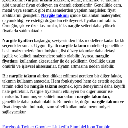
gibi unsurlar fiyatı etkileyen en önemli etkenlerdir. Genellikle cam,
metal veya seramik gibi malzemelerden yapılan nargileler, fiyat
aralıklarını genişletir.
Nargile takımı
içinde kullanılan materyaller,
dayanıklılığı ve estetiği doğrudan etkileyerek fiyatları artırabilir.
Örneğin, şık ve özel tasarımlar, lüks nargile setleri daha yüksek
fiyatlarla satılmaktadır.
Nargile fiyatları
başlangıç seviyesinden lüks modellere kadar farklı
seçenekler sunar. Uygun fiyatlı
nargile takımı
modelleri genellikle
basit malzemelerle üretilmişken, üst düzey takımlar daha detaylı
işçilik ve kaliteli malzemelere sahip olabilir. Ayrıca,
nargile
fiyatları
, kullanılan aksesuarlar ile de şekillenir. Özellikle uzun
ömürlü ve işlevsel aksesuarlar, fiyatın artmasına neden olabilir.
Bir
nargile takımı
alırken dikkat edilmesi gereken bir diğer faktör,
takımın kullanım amacıdır. Hem fonksiyonel hem de estetik açıdan
tatmin edici bir
nargile takımı
seçmek, içim deneyimini daha keyifli
hale getirebilir. Nargile fiyatlarını etkileyen bir diğer unsur ise
markadır. Tanınmış ve kaliteli markaların
nargile takımları
,
genellikle daha pahalı olabilir. Bu nedenle, doğru
nargile takımı
ve
fiyat dengesini bulmak, uzun süreli kullanımda memnuniyet
sağlayacaktır.
Facebook
Twitter
Google+
LinkedIn
StumbleUpon
Tumblr