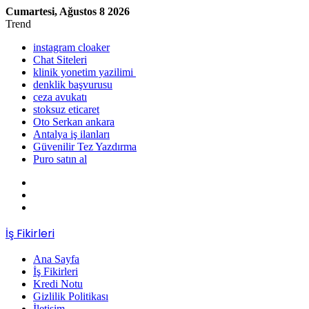
Cumartesi, Ağustos 8 2026
Trend
instagram cloaker
Chat Siteleri
klinik yonetim yazilimi
denklik başvurusu
ceza avukatı
stoksuz eticaret
Oto Serkan ankara
Antalya iş ilanları
Güvenilir Tez Yazdırma
Puro satın al
Kenar
Bölmesi
Kayıt
Ol
Rastgele
Makale
Menü
İş Fikirleri
Ana Sayfa
İş Fikirleri
Kredi Notu
Gizlilik Politikası
İletişim