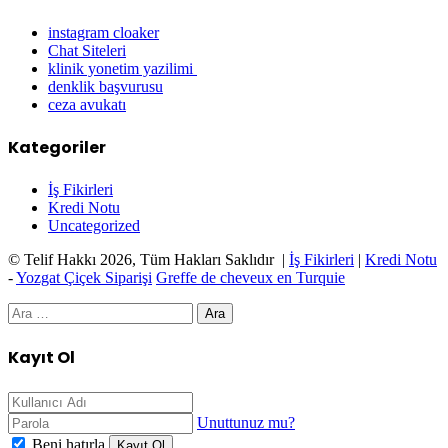
instagram cloaker
Chat Siteleri
klinik yonetim yazilimi
denklik başvurusu
ceza avukatı
Kategoriler
İş Fikirleri
Kredi Notu
Uncategorized
© Telif Hakkı 2026, Tüm Hakları Saklıdır |
İş Fikirleri
|
Kredi Notu
-
Yozgat Çiçek Siparişi
Greffe de cheveux en Turquie
Facebook
Twitter
WhatsApp
Telegram
Başa
Kapalı
Arama:
dön
tuşu
Kapalı
Kayıt Ol
Unuttunuz mu?
Beni hatırla
Kayıt Ol