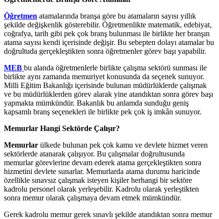
Öğretmen
atamalarında branşa göre bu atamaların sayısı yıllık
şekilde değişkenlik gösterebilir. Öğretmenlikte matematik, edebiyat,
coğrafya, tarih gibi pek çok branş bulunması ile birlikte her branşın
atama sayısı kendi içerisinde değişir. Bu sebepten dolayı atamalar bu
doğrultuda gerçekleştikten sonra öğretmenler görev başı yapabilir.
MEB
bu alanda öğretmenlerle birlikte çalışma sektörü sunması ile
birlikte aynı zamanda memuriyet konusunda da seçenek sunuyor.
Milli Eğitim Bakanlığı içerisinde bulunan müdürlüklerde çalışmak
ve bu müdürlüklerden görev alarak yine atandıktan sonra görev başı
yapmakta mümkündür. Bakanlık bu anlamda sunduğu geniş
kapsamlı branş seçenekleri ile birlikte pek çok iş imkân sunuyor.
Memurlar Hangi Sektörde Çalışır?
Memurlar
ülkede bulunan pek çok kamu ve devlete hizmet veren
sektörlerde atanarak çalışıyor. Bu çalışmalar doğrultusunda
memurlar görevlerine devam ederek atama gerçekleştikten sonra
hizmetini devlete sunarlar. Memurlarda atama durumu haricinde
özellikle sınavsız çalışmak isteyen kişiler herhangi bir sektöre
kadrolu personel olarak yerleşebilir. Kadrolu olarak yerleştikten
sonra memur olarak çalışmaya devam etmek mümkündür.
Gerek kadrolu memur gerek sınavlı şekilde atandıktan sonra memur