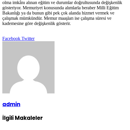
olma imkânı alınan eğitim ve durumlar doğrultusunda değişkenlik
gösteriyor. Memuriyet konusunda alımlarla beraber Milli Eğitim
Bakanlığı ya da bunun gibi pek çok alanda hizmet vermek ve
çalışmak mümkündür. Memur maaşları ise çalışma süresi ve
kademesine göre değişkenlik gösterir.
Google+
LinkedIn
StumbleUpon
Tumblr
Pinterest
Reddit
VKontakte
E-
Yazdır
Facebook
Twitter
Posta
ile
paylaş
admin
İlgili Makaleler