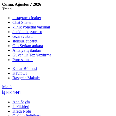
Cuma, Ağustos 7 2026
Trend
instagram cloaker
Chat Siteleri
klinik yonetim yazilimi
denklik başvurusu
ceza avukatı
stoksuz eticaret
Oto Serkan ankara
Antalya iş ilanları
Güvenilir Tez Yazdırma
Puro satın al
Kenar Bölmesi
Kayıt Ol
Rastgele Makale
Menü
İş Fikirleri
Ana Sayfa
İş Fikirleri
Kredi Notu
Gizlilik Politikası