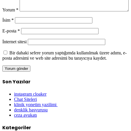
Yorum
*
İsim
*
E-posta
*
İnternet sitesi
Bir dahaki sefere yorum yaptığımda kullanılmak üzere adımı, e-
posta adresimi ve web site adresimi bu tarayıcıya kaydet.
Son Yazılar
instagram cloaker
Chat Siteleri
klinik yonetim yazilimi
denklik başvurusu
ceza avukatı
Kategoriler