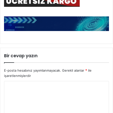
Bir cevap yazın
E-posta hesabınız yayımlanmayacak.
Gerekli alanlar
*
ile
işaretlenmişlerdir