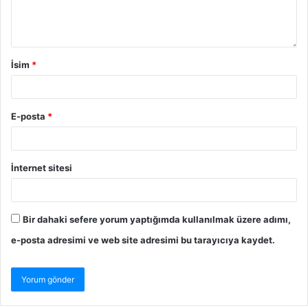
İsim
*
E-posta
*
İnternet sitesi
Bir dahaki sefere yorum yaptığımda kullanılmak üzere adımı,
e-posta adresimi ve web site adresimi bu tarayıcıya kaydet.