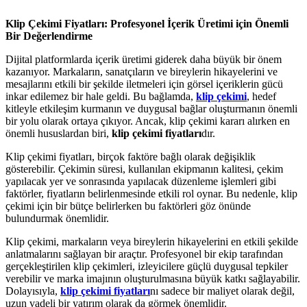
Klip Çekimi Fiyatları: Profesyonel İçerik Üretimi için Önemli
Bir Değerlendirme
Dijital platformlarda içerik üretimi giderek daha büyük bir önem
kazanıyor. Markaların, sanatçıların ve bireylerin hikayelerini ve
mesajlarını etkili bir şekilde iletmeleri için görsel içeriklerin gücü
inkar edilemez bir hale geldi. Bu bağlamda,
klip çekimi
, hedef
kitleyle etkileşim kurmanın ve duygusal bağlar oluşturmanın önemli
bir yolu olarak ortaya çıkıyor. Ancak, klip çekimi kararı alırken en
önemli hususlardan biri,
klip çekimi fiyatları
dır.
Klip çekimi fiyatları, birçok faktöre bağlı olarak değişiklik
gösterebilir. Çekimin süresi, kullanılan ekipmanın kalitesi, çekim
yapılacak yer ve sonrasında yapılacak düzenleme işlemleri gibi
faktörler, fiyatların belirlenmesinde etkili rol oynar. Bu nedenle, klip
çekimi için bir bütçe belirlerken bu faktörleri göz önünde
bulundurmak önemlidir.
Klip çekimi, markaların veya bireylerin hikayelerini en etkili şekilde
anlatmalarını sağlayan bir araçtır. Profesyonel bir ekip tarafından
gerçekleştirilen klip çekimleri, izleyicilere güçlü duygusal tepkiler
verebilir ve marka imajının oluşturulmasına büyük katkı sağlayabilir.
Dolayısıyla,
klip çekimi fiyatları
nı sadece bir maliyet olarak değil,
uzun vadeli bir yatırım olarak da görmek önemlidir.