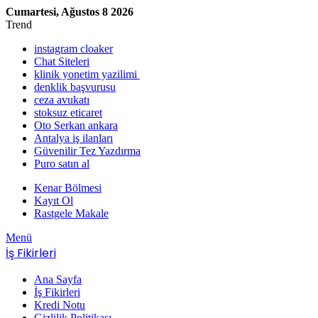
Cumartesi, Ağustos 8 2026
Trend
instagram cloaker
Chat Siteleri
klinik yonetim yazilimi
denklik başvurusu
ceza avukatı
stoksuz eticaret
Oto Serkan ankara
Antalya iş ilanları
Güvenilir Tez Yazdırma
Puro satın al
Kenar Bölmesi
Kayıt Ol
Rastgele Makale
Menü
İş Fikirleri
Ana Sayfa
İş Fikirleri
Kredi Notu
Gizlilik Politikası