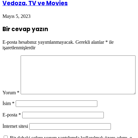
Vedoza, TV ve Movies
Mayıs 5, 2023
Bir cevap yazın
E-posta hesabınız yayımlanmayacak.
Gerekli alanlar
*
ile
işaretlenmişlerdir
Yorum
*
İsim
*
E-posta
*
İnternet sitesi
Bir dahaki sefere yorum yaptığımda kullanılmak üzere adımı, e-